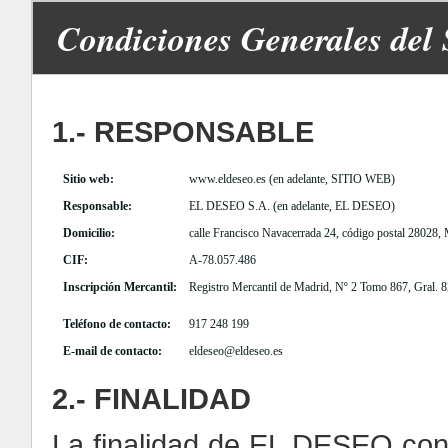
Condiciones Generales 
1.- RESPONSABLE
Sitio web:
www.eldeseo.es (en adelante, SITIO WEB)
Responsable:
EL DESEO S.A. (en adelante, EL DESEO)
Domicilio:
calle Francisco Navacerrada 24, código postal 28028, 
CIF:
A-78.057.486
Inscripción Mercantil:
Registro Mercantil de Madrid, Nº 2 Tomo 867, Gral. 82
Teléfono de contacto:
917 248 199
E-mail de contacto:
eldeseo@eldeseo.es
2.- FINALIDAD
La finalidad de EL DESEO con