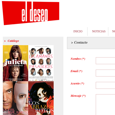
INICIO
NOTICIAS
N
> Catálogo
> Contacto
Nombre (*)
Email (*)
Asunto (*)
>Julieta
>Los amantes
pasajeros
Mensaje (*)