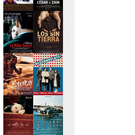
>Caravan
>César y Zain
>La niña santa
>Los sin tierra
>Eyengui, El Dios
>Descongélate
del sueño