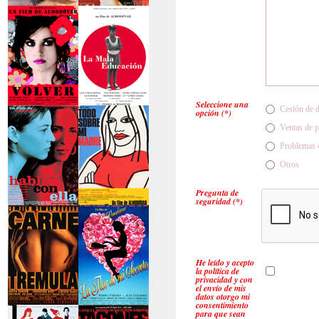
>La piel que habito
>Los abrazos rotos
Seleccione una
Cesión de de
opción (*)
>Volver
>La mala educación
Ventas de 
Problemas c
Otros
Pregunta de
seguridad (*)
>Hable con ella
>Todo sobre mi
madre
He leído y acepto
la política de
privacidad y con
el envío de mis
datos otorgo mi
consentimiento
para que sean
>Carne trémula
>La flor de mi