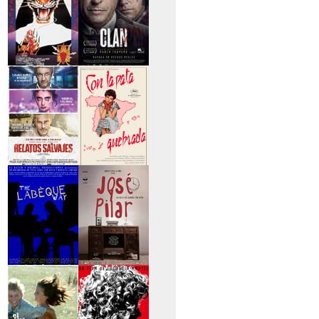
>Entre tinieblas
>El Clan
>Relatos Salvajes
>Con la pata
quebrada
>The Labèque Way
>José y Pilar