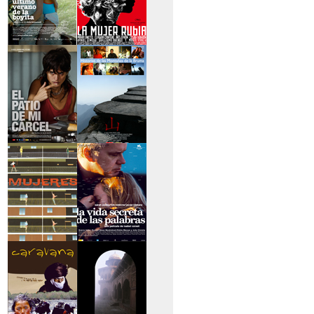
>El último verano de
>La mujer rubia
la boyita
>El patio de mi
>Historias de las
cárcel
montañas
>Serie mujeres
>La vida secreta de
las palabras