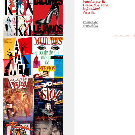
tratados por El
secreto
Deseo, S.A. para
la finalidad
descrita.
Política de
privacidad
Los campos mar
>Kika
>Tacones lejanos
>Átame
>Mujeres al borde
de un...
>La ley del deseo
>Qué he hecho yo
para...