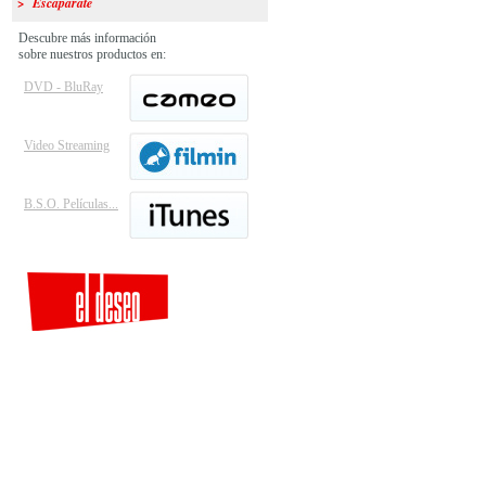
> Escaparate
Descubre más información
sobre nuestros productos en:
DVD - BluRay
Video Streaming
B.S.O. Películas...