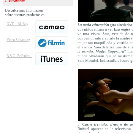
> Escaparate
Descubre más información
sobre nuestros productos en:
DVD - BluRay
La mala educación
gira alrededor 
dos niños entran a ver
Esa mujer
d
ve una visita. Sara, vestida de 
convento, sale a abrirle la madre 
Video Streaming
mujer tan maquillada y vestida c
el viento. Sara deletrea una de sus
el mundo, Madre Superiora
? Los
B.S.O. Películas...
nunca olvidarán que se masturb
Sara Montiel, indiscutible icono 
5.
Carne trémula
:
Ensayo de u
Buñuel aparece en la televisión