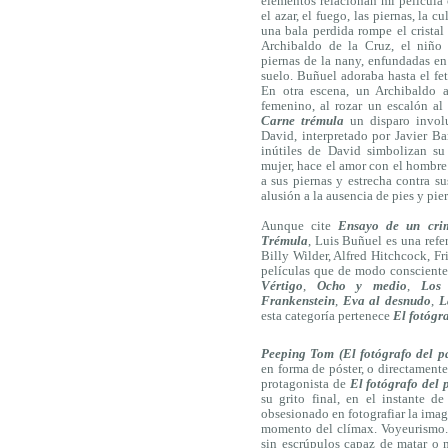
elementos relacionan mi película 
el azar, el fuego, las piernas, la c
una bala perdida rompe el cristal
Archibaldo de la Cruz, el niño
piernas de la nany, enfundadas en 
suelo. Buñuel adoraba hasta el fet
En otra escena, un Archibaldo a
femenino, al rozar un escalón al
Carne trémula
un disparo involu
David, interpretado por Javier Ba
inútiles de David simbolizan su
mujer, hace el amor con el hombre 
a sus piernas y estrecha contra sus
alusión a la ausencia de pies y pi
Aunque cite
Ensayo de un cri
Trémula
, Luis Buñuel es una refe
Billy Wilder, Alfred Hitchcock, Fr
películas que de modo consciente
Vértigo
,
Ocho y medio
,
Los 
Frankenstein
,
Eva al desnudo
,
L
esta categoría pertenece
El fotógr
Peeping Tom (El fotógrafo del p
en forma de póster, o directamente
protagonista de
El fotógrafo del 
su grito final, en el instante d
obsesionado en fotografiar la image
momento del clímax. Voyeurismo. 
sin escrúpulos capaz de matar o 