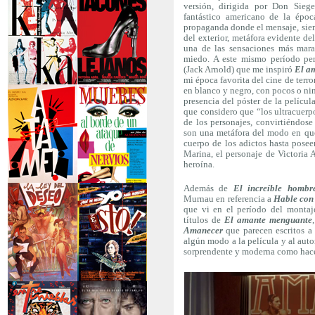
versión, dirigida por Don Siege
secreto
fantástico americano de la époc
propaganda donde el mensaje, siem
del exterior, metáfora evidente d
una de las sensaciones más mara
miedo. A este mismo período pe
(Jack Arnold) que me inspiró
El a
mi época favorita del cine de terro
en blanco y negro, con pocos o ning
>Kika
>Tacones lejanos
presencia del póster de la pelícu
que considero que “los ultracuerp
de los personajes, convirtiéndose 
son una metáfora del modo en que
cuerpo de los adictos hasta posee
Marina, el personaje de Victoria Ab
heroína.
Además de
El increíble homb
>Átame
>Mujeres al borde
Murnau en referencia a
Hable con 
de un...
que vi en el período del montaj
títulos de
El amante menguante
Amanecer
que parecen escritos a
algún modo a la película y al auto
sorprendente y moderna como hace
>La ley del deseo
>Qué he hecho yo
para...