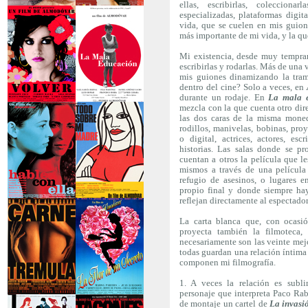
ellas, escribirlas, colecciona
especializadas, plataformas digit
>La piel que habito
>Los abrazos rotos
vida, que se cuelen en mis guione
más importante de mi vida, y la qu
Mi existencia, desde muy tempran
escribirlas y rodarlas. Más de una 
mis guiones dinamizando la tram
dentro del cine? Solo a veces, en
durante un rodaje. En
La mala 
mezcla con la que cuenta otro dire
>Volver
>La mala educación
las dos caras de la misma moned
rodillos, manivelas, bobinas, proy
o digital, actrices, actores, es
historias. Las salas donde se pr
cuentan a otros la película que l
mismos a través de una película
refugio de asesinos, o lugares 
propio final y donde siempre ha
reflejan directamente al espectador
>Hable con ella
>Todo sobre mi
madre
La carta blanca que, con ocasió
proyecta también la filmoteca,
necesariamente son las veinte mejor
todas guardan una relación íntima 
componen mi filmografía.
1. A veces la relación es subl
personaje que interpreta Paco Raba
de montaje un cartel de
La invasi
>Carne trémula
>La flor de mi