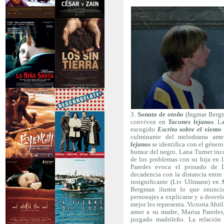
>Caravan
>César y Zain
>La niña santa
>Los sin tierra
3.
Sonata de otoño
(Ingmar Berg
conviven en
Tacones lejanos
. L
escogido
Escrito sobre el viento
culminante del melodrama amer
lejanos
se identifica con el género 
humor del negro. Lana Turner inco
de los problemas con su hija en l
>Eyengui, El Dios
>Descongélate
Paredes evoca el peinado de L
del sueño
decadencia con la distancia entre
insignificante (Liv Ullmann) en
Bergman ilustra lo que enuncia
personajes a explicarse y a desvela
mejor les representa. Victoria Abri
amor a su madre, Marisa Paredes,
juzgado madrileño. La relación