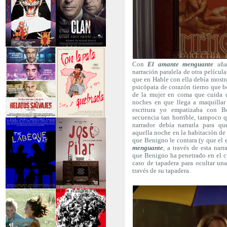
>Entre tinieblas
>El Clan
Con
El amante menguante
añad
narración paralela de otra películ
que en Hable con ella debía mostra
psicópata de corazón tierno que 
de la mujer en coma que cuida d
noches en que llega a maquillar 
escritura yo empatizaba con B
secuencia tan horrible, tampoco q
narrador debía narrarla para qu
>Relatos Salvajes
>Con la pata
aquella noche en la habitación de
quebrada
que Benigno le contara (y que el e
menguante
, a través de esta narr
que Benigno ha penetrado en el cu
caso de tapadera para ocultar una
través de su tapadera.
>The Labèque Way
>José y Pilar