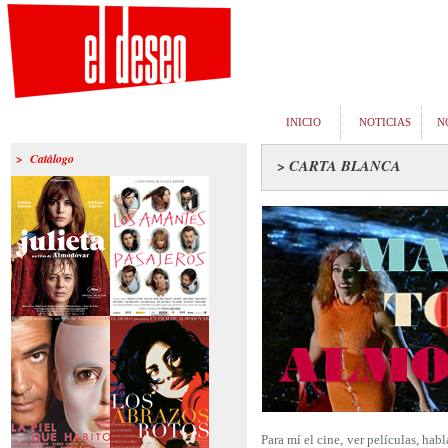
INICIO
NOTICIAS
N
> Catálogo
> CARTA BLANCA
>Julieta
>Los amantes
pasajeros
Para mí el cine, ver películas, habl