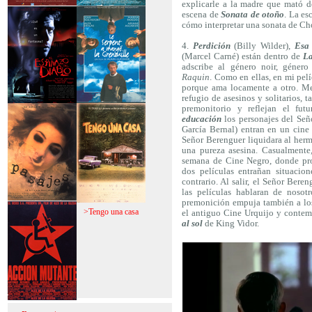
explicarle a la madre que mató do
escena de
Sonata de otoño
. La es
>Mi vida sin mi
>La fiebre del loco
cómo interpretar una sonata de Ch
4.
Perdición
(Billy Wilder),
Esa
(Marcel Carné) están dentro de
L
adscribe al género noir, géner
Raquin
. Como en ellas, en mi pel
porque ama locamente a otro. Me
refugio de asesinos y solitarios, 
premonitorio y reflejan el fut
>El espinazo del
>A trabajar!
educación
los personajes del Señ
diablo
García Bernal) entran en un cine
Señor Berenguer liquidara al her
una pureza asesina. Casualmente
semana de Cine Negro, donde p
dos películas entrañan situacion
contrario. Al salir, el Señor Bere
las películas hablaran de nosotr
premonición empuja también a lo
>Pasajes
>Tengo una casa
el antiguo Cine Urquijo y contemp
al sol
de King Vidor.
>Acción mutante