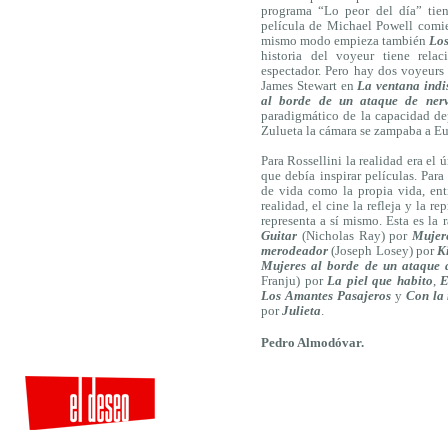
programa “Lo peor del día” ti
película de Michael Powell comi
mismo modo empieza también
Los
historia del voyeur tiene rela
espectador. Pero hay dos voyeurs 
James Stewart en
La ventana indi
al borde de un ataque de nerv
paradigmático de la capacidad de
Zulueta la cámara se zampaba a Eus
Para Rossellini la realidad era el 
que debía inspirar películas. Para 
de vida como la propia vida, ent
realidad, el cine la refleja y la re
representa a sí mismo. Esta es la
Guitar
(Nicholas Ray) por
Mujere
merodeador
(Joseph Losey) por
K
Mujeres al borde de un ataque 
Franju) por
La piel que habito
,
E
Los Amantes Pasajeros
y
Con la 
por
Julieta
.
Pedro Almodóvar.