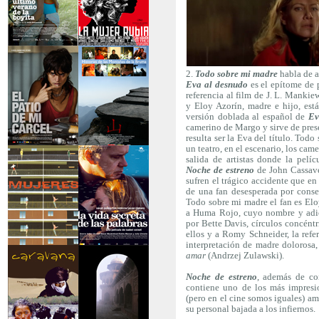
>El último verano de
>La mujer rubia
la boyita
2.
Todo sobre mi madre
habla de ac
Eva al desnudo
es el epítome de p
referencia al film de J. L. Mankiew
y Eloy Azorín, madre e hijo, est
versión doblada al español de
Ev
camerino de Margo y sirve de pres
resulta ser la Eva del título. Tod
un teatro, en el escenario, los came
>El patio de mi
>Historias de las
salida de artistas donde la pelí
cárcel
montañas
Noche de estreno
de John Cassave
sufren el trágico accidente que en 
de una fan desesperada por cons
Todo sobre mi madre el fan es Eloy
a Huma Rojo, cuyo nombre y adic
por Bette Davis, círculos concént
ellos y a Romy Schneider, la refe
interpretación de madre doloros
amar
(Andrzej Zulawski).
>Serie mujeres
>La vida secreta de
las palabras
Noche de estreno
, además de con
contiene uno de los más impresio
(pero en el cine somos iguales) ama
su personal bajada a los infiernos.