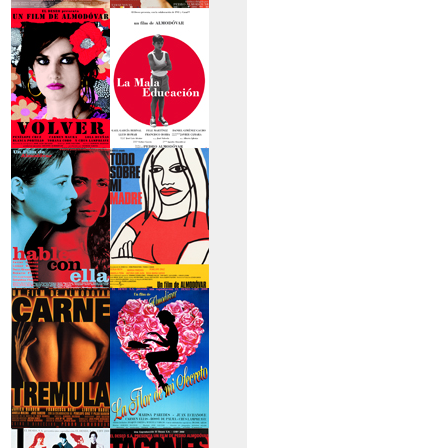
>La piel que habito
>Los abrazos rotos
>Volver
>La mala educación
>Hable con ella
>Todo sobre mi
madre
>Carne trémula
>La flor de mi