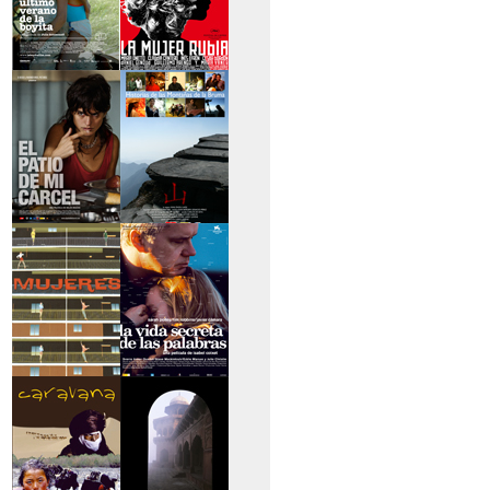
>El último verano de
>La mujer rubia
la boyita
>El patio de mi
>Historias de las
cárcel
montañas
>Serie mujeres
>La vida secreta de
las palabras