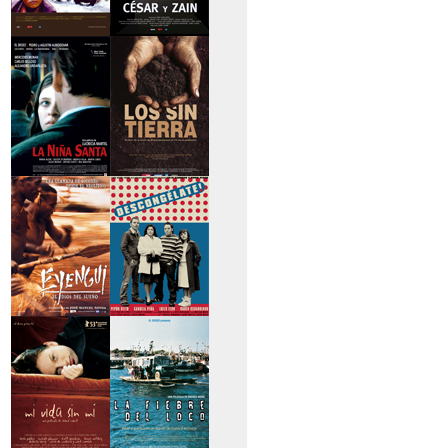
>Caravan
>César y Zain
>La niña santa
>Los sin tierra
>Eyengui, El Dios
>Descongélate
del sueño