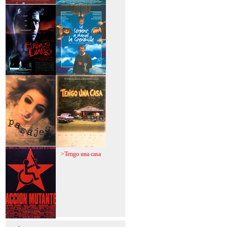
>Mi vida sin mi
>La fiebre del loco
>El espinazo del
>A trabajar!
diablo
>Pasajes
>Tengo una casa
>Acción mutante