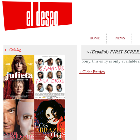
HOME
NEWS
> Catalog
> (Español) FIRST SCRE
Sorry, this entry is only available 
« Older Entries
>Julieta
>Los amantes
pasajeros