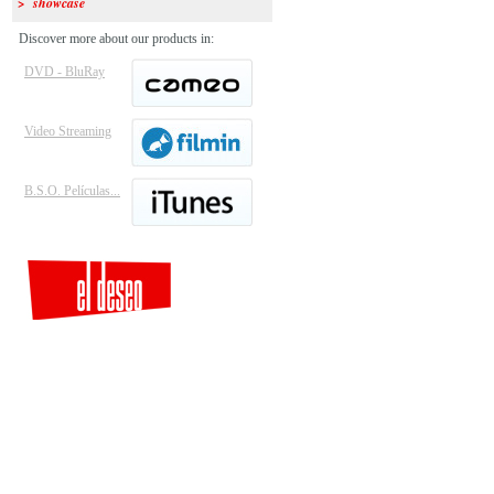
> showcase
Discover more about our products in:
DVD - BluRay
Video Streaming
B.S.O. Películas...