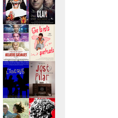
>Entre tinieblas
>El Clan
>Relatos Salvajes
>Con la pata
quebrada
>The Labèque Way
>José y Pilar