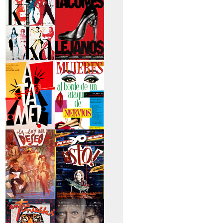
secreto
>Kika
>Tacones lejanos
>Átame
>Mujeres al borde
de un...
>La ley del deseo
>Qué he hecho yo
para...