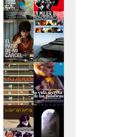
>El último verano de
>La mujer rubia
la boyita
>El patio de mi
>Historias de las
cárcel
montañas
>Serie mujeres
>La vida secreta de
las palabras