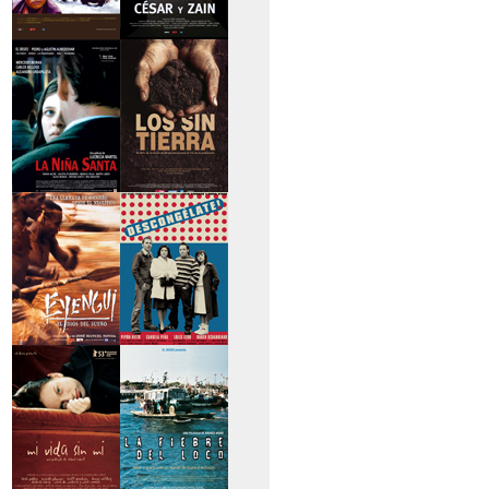
>Caravan
>César y Zain
>La niña santa
>Los sin tierra
>Eyengui, El Dios
>Descongélate
del sueño