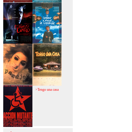
>Mi vida sin mi
>La fiebre del loco
>El espinazo del
>A trabajar!
diablo
>Pasajes
>Tengo una casa
>Acción mutante