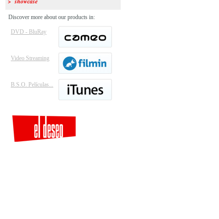
> showcase
Discover more about our products in:
DVD - BluRay
Video Streaming
B.S.O. Películas...