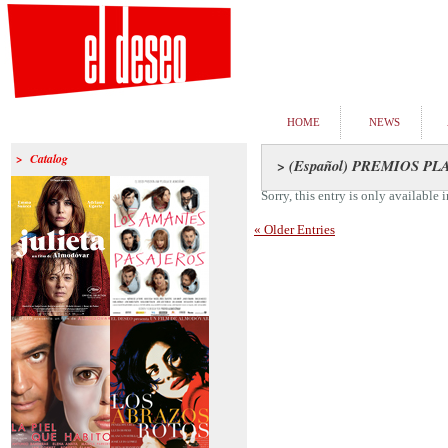
HOME
NEWS
> Catalog
> (Español) PREMIOS PL
Sorry, this entry is only available 
« Older Entries
>Julieta
>Los amantes
pasajeros