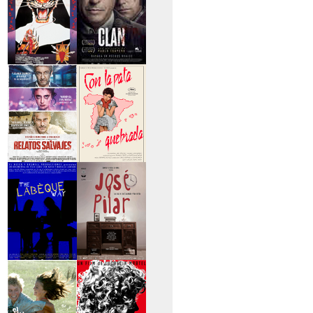
>Entre tinieblas
>El Clan
>Relatos Salvajes
>Con la pata
quebrada
>The Labèque Way
>José y Pilar