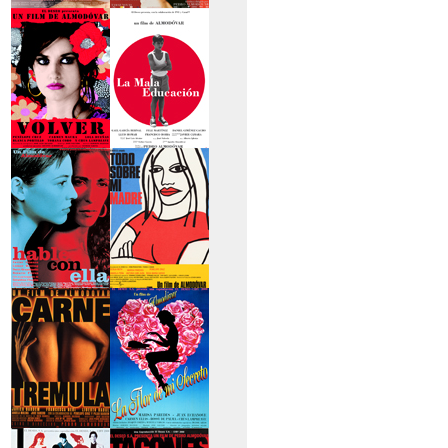
>La piel que habito
>Los abrazos rotos
>Volver
>La mala educación
>Hable con ella
>Todo sobre mi
madre
>Carne trémula
>La flor de mi