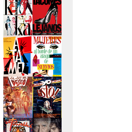
secreto
>Kika
>Tacones lejanos
>Átame
>Mujeres al borde
de un...
>La ley del deseo
>Qué he hecho yo
para...