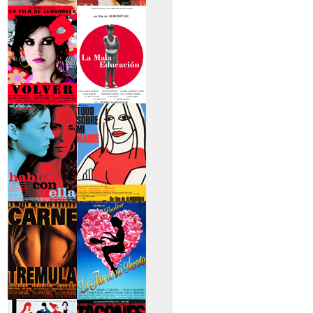
>La piel que habito
>Los abrazos rotos
>Volver
>La mala educación
>Hable con ella
>Todo sobre mi
madre
>Carne trémula
>La flor de mi