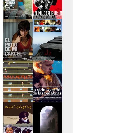
>El último verano de
>La mujer rubia
la boyita
>El patio de mi
>Historias de las
cárcel
montañas
>Serie mujeres
>La vida secreta de
las palabras