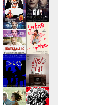
>Entre tinieblas
>El Clan
>Relatos Salvajes
>Con la pata
quebrada
>The Labèque Way
>José y Pilar