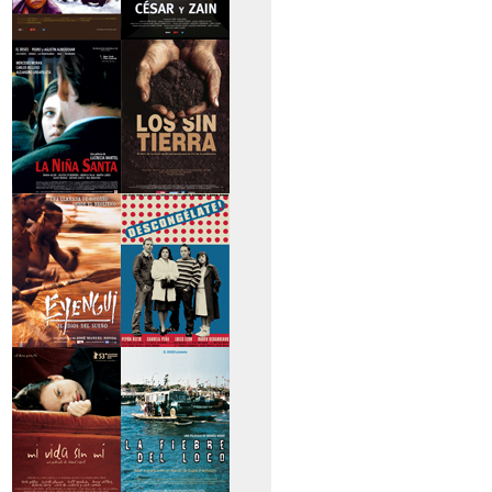
>Caravan
>César y Zain
>La niña santa
>Los sin tierra
>Eyengui, El Dios
>Descongélate
del sueño