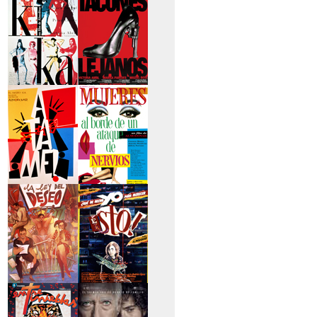
secreto
>Kika
>Tacones lejanos
>Átame
>Mujeres al borde
de un...
>La ley del deseo
>Qué he hecho yo
para...