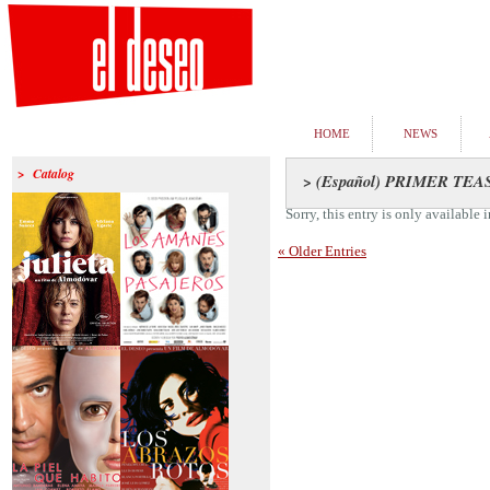
HOME
NEWS
> Catalog
> (Español) PRIMER TE
Sorry, this entry is only available 
« Older Entries
>Julieta
>Los amantes
pasajeros