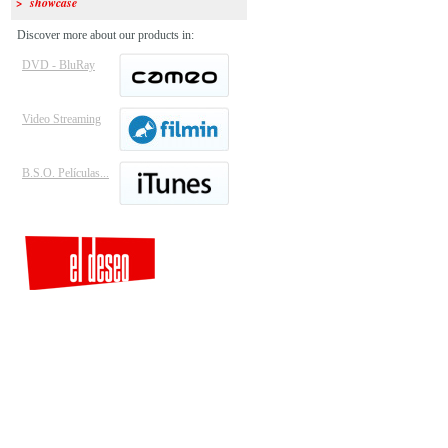
> showcase
Discover more about our products in:
DVD - BluRay
Video Streaming
B.S.O. Películas...