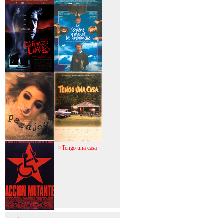
>Mi vida sin mi
>La fiebre del loco
>El espinazo del
>A trabajar!
diablo
>Pasajes
>Tengo una casa
>Acción mutante