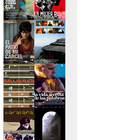
>El último verano de
>La mujer rubia
la boyita
>El patio de mi
>Historias de las
cárcel
montañas
>Serie mujeres
>La vida secreta de
las palabras