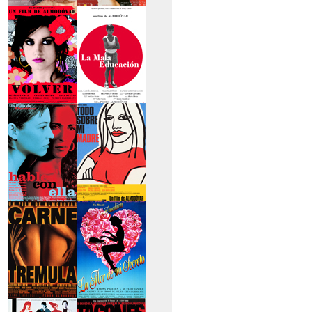
>La piel que habito
>Los abrazos rotos
>Volver
>La mala educación
>Hable con ella
>Todo sobre mi
madre
>Carne trémula
>La flor de mi