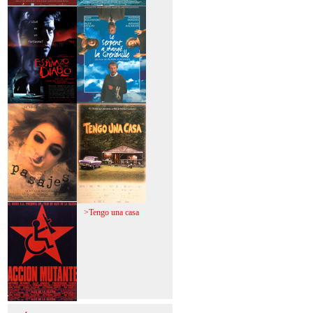
>Mi vida sin mi
>La fiebre del loco
>El espinazo del
>A trabajar!
diablo
>Pasajes
>Tengo una casa
>Acción mutante