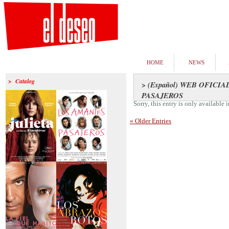
HOME
NEWS
> Catalog
> (Español) WEB OFICI
PASAJEROS
Sorry, this entry is only available 
« Older Entries
>Julieta
>Los amantes
pasajeros