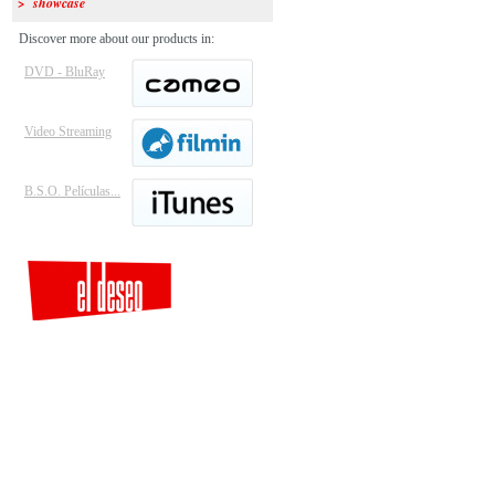
> showcase
Discover more about our products in:
DVD - BluRay
Video Streaming
B.S.O. Películas...