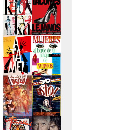
secreto
>Kika
>Tacones lejanos
>Átame
>Mujeres al borde
de un...
>La ley del deseo
>Qué he hecho yo
para...