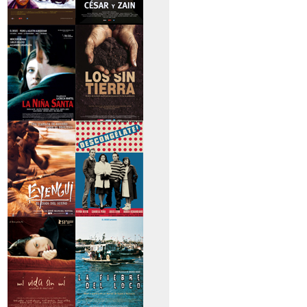
>Caravan
>César y Zain
>La niña santa
>Los sin tierra
>Eyengui, El Dios
>Descongélate
del sueño