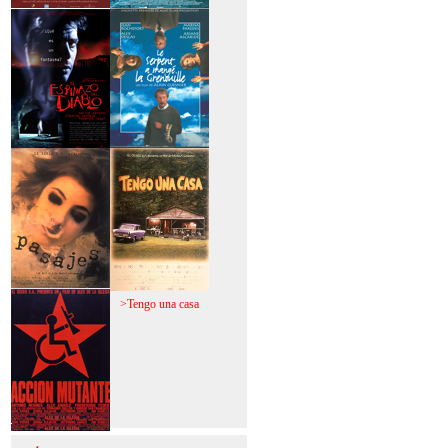
>Mi vida sin mi
>La fiebre del loco
>El espinazo del
>A trabajar!
diablo
>Pasajes
>Tengo una casa
>Acción mutante