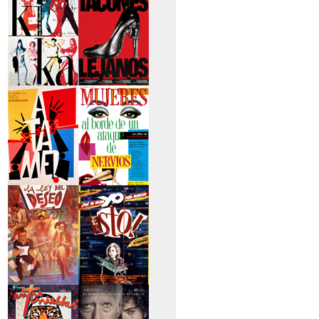
secreto
>Kika
>Tacones lejanos
>Átame
>Mujeres al borde
de un...
>La ley del deseo
>Qué he hecho yo
para...