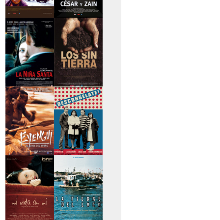
>Caravan
>César y Zain
>La niña santa
>Los sin tierra
>Eyengui, El Dios
>Descongélate
del sueño