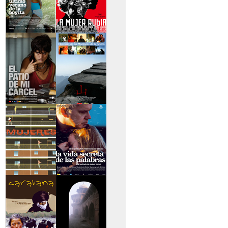
>El último verano de
>La mujer rubia
la boyita
>El patio de mi
>Historias de las
cárcel
montañas
>Serie mujeres
>La vida secreta de
las palabras