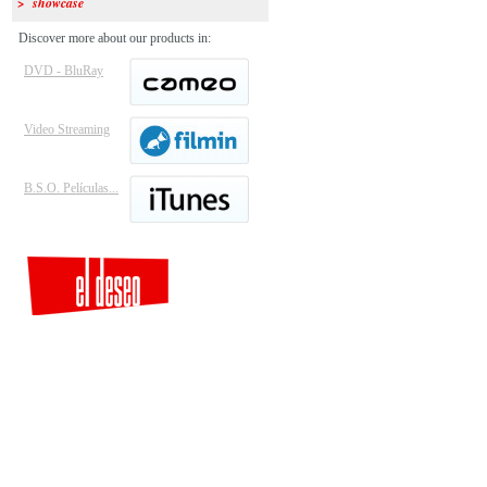
> showcase
Discover more about our products in:
DVD - BluRay
Video Streaming
B.S.O. Películas...