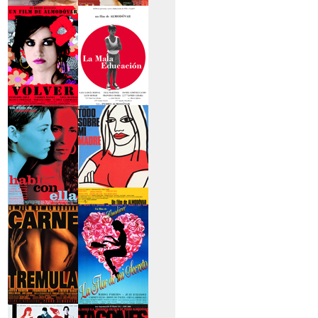
>La piel que habito
>Los abrazos rotos
>Volver
>La mala educación
>Hable con ella
>Todo sobre mi
madre
>Carne trémula
>La flor de mi