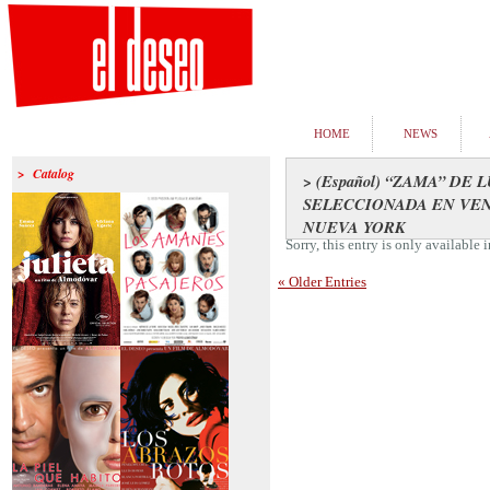
HOME
NEWS
> Catalog
> (Español) “ZAMA” DE
SELECCIONADA EN VEN
NUEVA YORK
Sorry, this entry is only available 
« Older Entries
>Julieta
>Los amantes
pasajeros