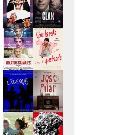
>Entre tinieblas
>El Clan
>Relatos Salvajes
>Con la pata
quebrada
>The Labèque Way
>José y Pilar