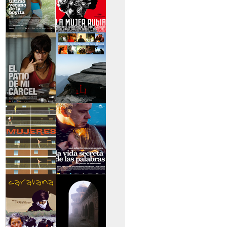
>El último verano de
>La mujer rubia
la boyita
>El patio de mi
>Historias de las
cárcel
montañas
>Serie mujeres
>La vida secreta de
las palabras