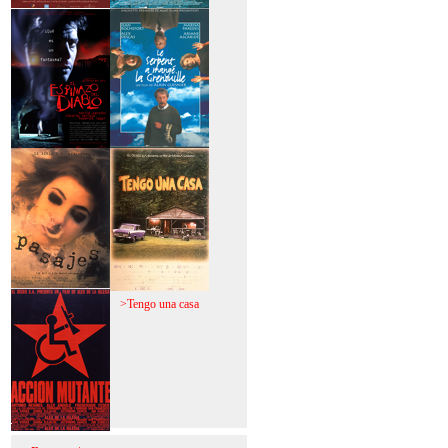
>Mi vida sin mi
>La fiebre del loco
>El espinazo del
>A trabajar!
diablo
>Pasajes
>Tengo una casa
>Acción mutante