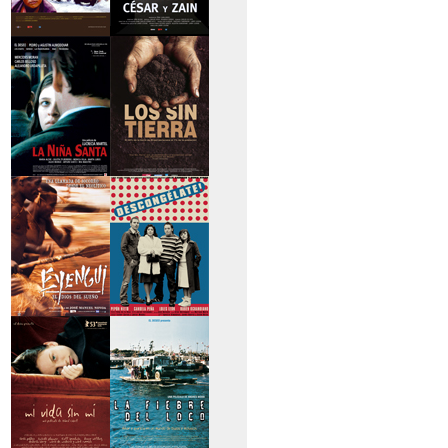
>Caravan
>César y Zain
>La niña santa
>Los sin tierra
>Eyengui, El Dios
>Descongélate
del sueño