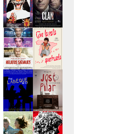
>Entre tinieblas
>El Clan
>Relatos Salvajes
>Con la pata
quebrada
>The Labèque Way
>José y Pilar