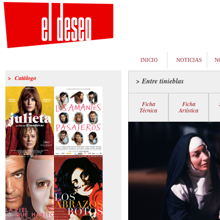
INICIO
NOTICIAS
N
> Catálogo
> Entre tinieblas
Ficha
Ficha
Técnica
Artística
>Julieta
>Los amantes
pasajeros