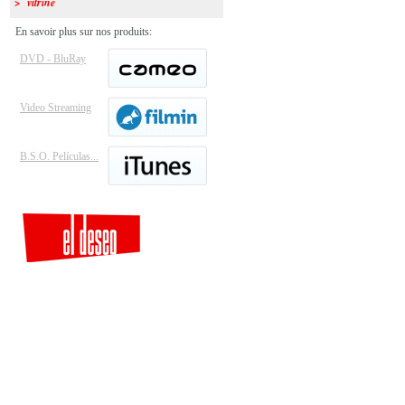
> vitrine
En savoir plus sur nos produits:
DVD - BluRay
Video Streaming
B.S.O. Películas...