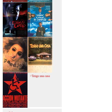
>Mi vida sin mi
>La fiebre del loco
>El espinazo del
>A trabajar!
diablo
>Pasajes
>Tengo una casa
>Acción mutante