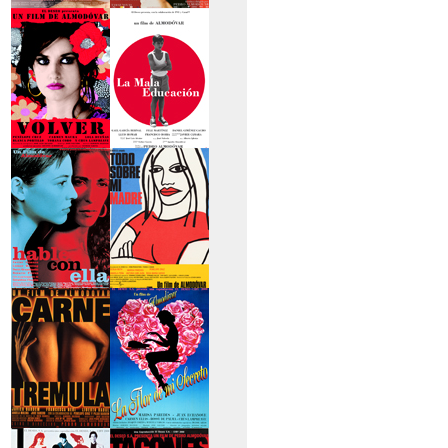
>La piel que habito
>Los abrazos rotos
>Volver
>La mala educación
>Hable con ella
>Todo sobre mi
madre
>Carne trémula
>La flor de mi