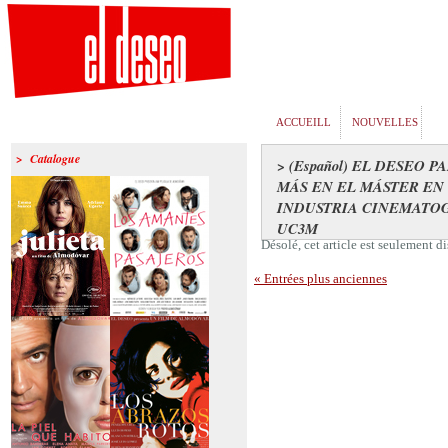
ACCUEILL
NOUVELLES
> Catalogue
> (Español) EL DESEO 
MÁS EN EL MÁSTER EN
INDUSTRIA CINEMATOG
UC3M
Désolé, cet article est seulement 
« Entrées plus anciennes
>Julieta
>Los amantes
pasajeros