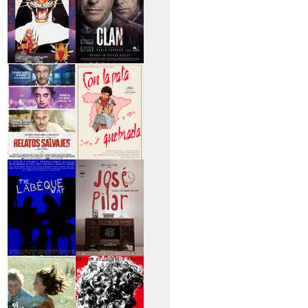
>Entre tinieblas
>El Clan
>Relatos Salvajes
>Con la pata
quebrada
>The Labèque Way
>José y Pilar