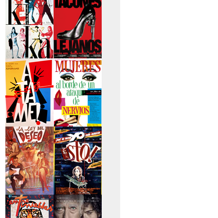
secreto
>Kika
>Tacones lejanos
>Átame
>Mujeres al borde
de un...
>La ley del deseo
>Qué he hecho yo
para...