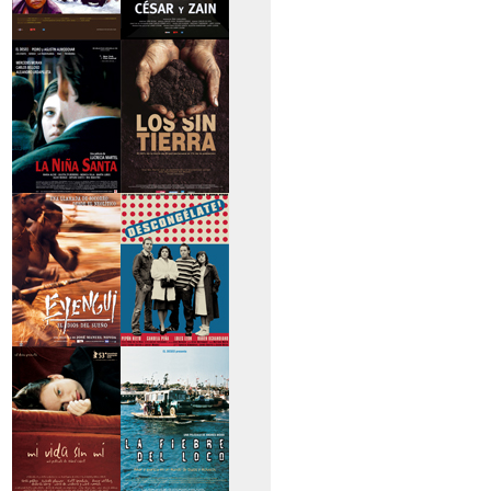
>Caravan
>César y Zain
>La niña santa
>Los sin tierra
>Eyengui, El Dios
>Descongélate
del sueño