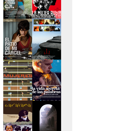
>El último verano de
>La mujer rubia
la boyita
>El patio de mi
>Historias de las
cárcel
montañas
>Serie mujeres
>La vida secreta de
las palabras