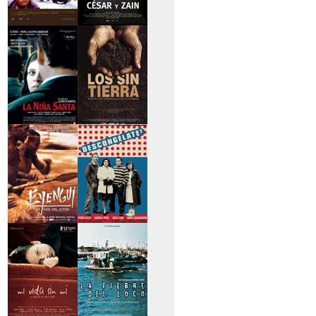
>Caravan
>César y Zain
>La niña santa
>Los sin tierra
>Eyengui, El Dios
>Descongélate
del sueño