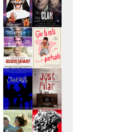
>Entre tinieblas
>El Clan
>Relatos Salvajes
>Con la pata
quebrada
>The Labèque Way
>José y Pilar