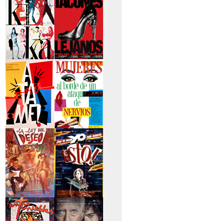
secreto
>Kika
>Tacones lejanos
>Átame
>Mujeres al borde
de un...
>La ley del deseo
>Qué he hecho yo
para...