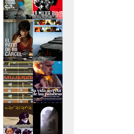
>El último verano de
>La mujer rubia
la boyita
>El patio de mi
>Historias de las
cárcel
montañas
>Serie mujeres
>La vida secreta de
las palabras