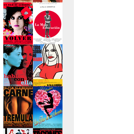
>La piel que habito
>Los abrazos rotos
>Volver
>La mala educación
>Hable con ella
>Todo sobre mi
madre
>Carne trémula
>La flor de mi