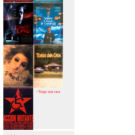
>Mi vida sin mi
>La fiebre del loco
>El espinazo del
>A trabajar!
diablo
>Pasajes
>Tengo una casa
>Acción mutante