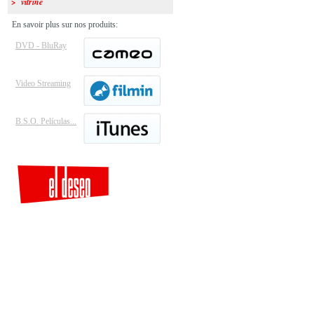
> vitrine
En savoir plus sur nos produits:
DVD - BluRay
Video Streaming
B.S.O. Películas...