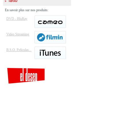
> vitrine
En savoir plus sur nos produits:
DVD - BluRay
Video Streaming
B.S.O. Películas...