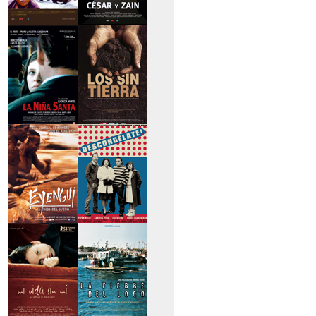
>Caravan
>César y Zain
>La niña santa
>Los sin tierra
>Eyengui, El Dios
>Descongélate
del sueño