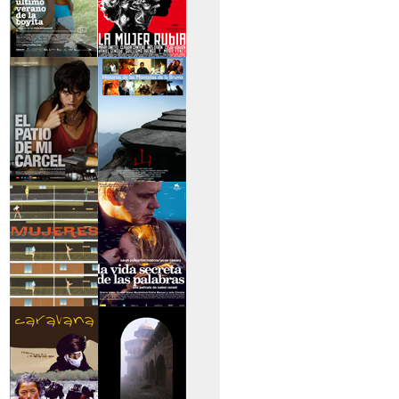
>El último verano de
>La mujer rubia
la boyita
>El patio de mi
>Historias de las
cárcel
montañas
>Serie mujeres
>La vida secreta de
las palabras