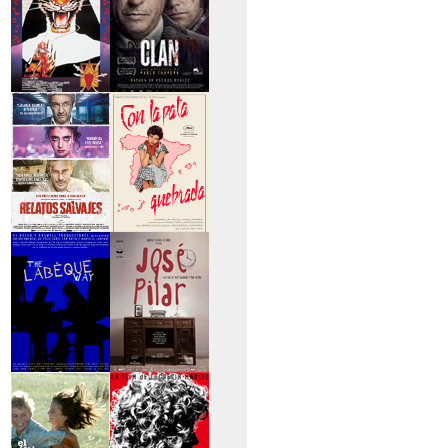
>Entre tinieblas
>El Clan
>Relatos Salvajes
>Con la pata
quebrada
>The Labèque Way
>José y Pilar