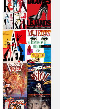
secreto
>Kika
>Tacones lejanos
>Átame
>Mujeres al borde
de un...
>La ley del deseo
>Qué he hecho yo
para...