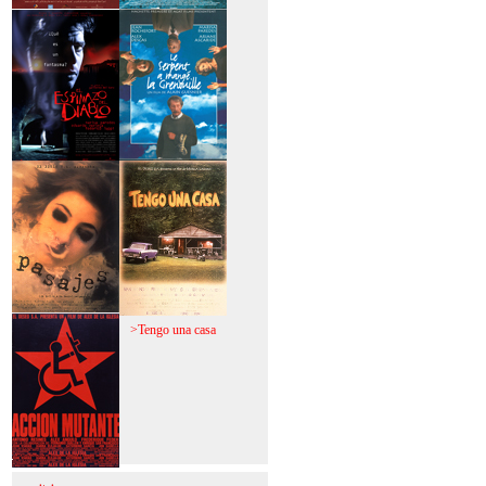
>Mi vida sin mi
>La fiebre del loco
>El espinazo del
>A trabajar!
diablo
>Pasajes
>Tengo una casa
>Acción mutante