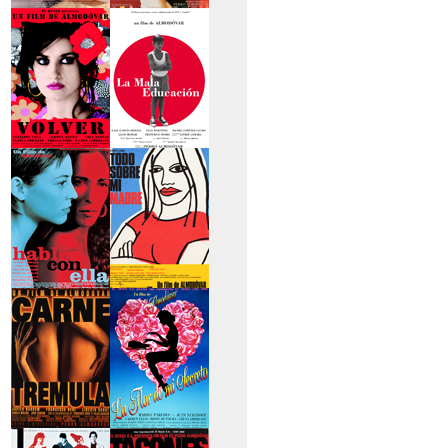
>La piel que habito
>Los abrazos rotos
>Volver
>La mala educación
>Hable con ella
>Todo sobre mi
madre
>Carne trémula
>La flor de mi