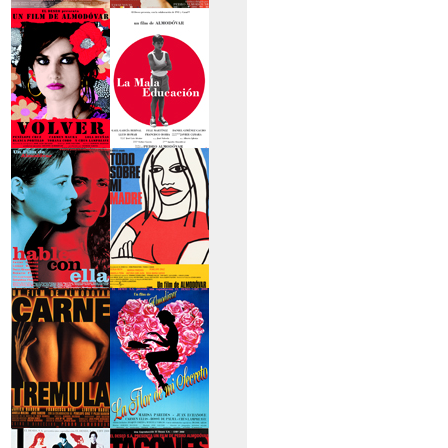
>La piel que habito
>Los abrazos rotos
>Volver
>La mala educación
>Hable con ella
>Todo sobre mi
madre
>Carne trémula
>La flor de mi