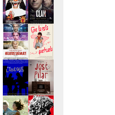
>Entre tinieblas
>El Clan
>Relatos Salvajes
>Con la pata
quebrada
>The Labèque Way
>José y Pilar