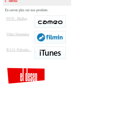
> vitrine
En savoir plus sur nos produits:
DVD - BluRay
Video Streaming
B.S.O. Películas...