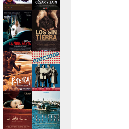
>Caravan
>César y Zain
>La niña santa
>Los sin tierra
>Eyengui, El Dios
>Descongélate
del sueño