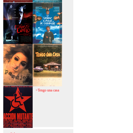
>Mi vida sin mi
>La fiebre del loco
>El espinazo del
>A trabajar!
diablo
>Pasajes
>Tengo una casa
>Acción mutante