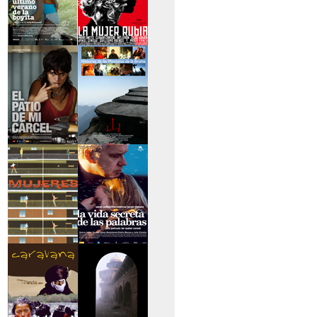
>El último verano de
>La mujer rubia
la boyita
>El patio de mi
>Historias de las
cárcel
montañas
>Serie mujeres
>La vida secreta de
las palabras