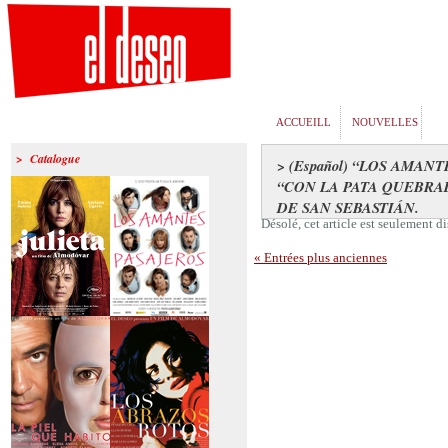
ACCUEILL
NOUVELLES
> Catalogue
> (Español) “LOS AMAN
“CON LA PATA QUEBRAD
DE SAN SEBASTIÁN.
Désolé, cet article est seulement 
« Entrées plus anciennes
>Julieta
>Los amantes
pasajeros