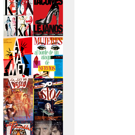
secreto
>Kika
>Tacones lejanos
>Átame
>Mujeres al borde
de un...
>La ley del deseo
>Qué he hecho yo
para...