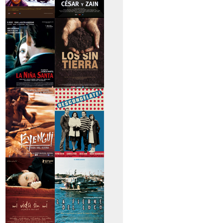
>Caravan
>César y Zain
>La niña santa
>Los sin tierra
>Eyengui, El Dios
>Descongélate
del sueño