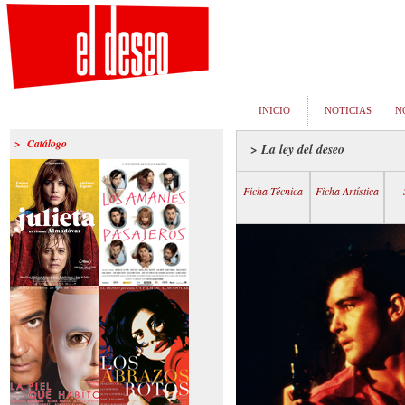
INICIO
NOTICIAS
N
> Catálogo
> La ley del deseo
Ficha Técnica
Ficha Artística
>Julieta
>Los amantes
pasajeros