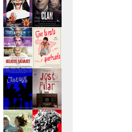
>Entre tinieblas
>El Clan
>Relatos Salvajes
>Con la pata
quebrada
>The Labèque Way
>José y Pilar