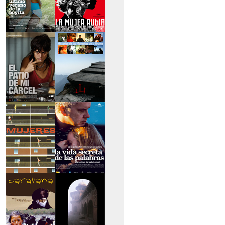
>El último verano de
>La mujer rubia
la boyita
>El patio de mi
>Historias de las
cárcel
montañas
>Serie mujeres
>La vida secreta de
las palabras