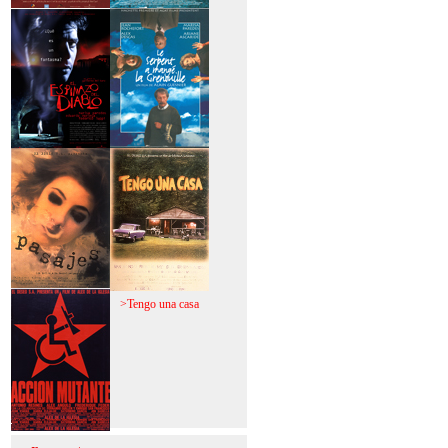
>Mi vida sin mi
>La fiebre del loco
>El espinazo del
>A trabajar!
diablo
>Pasajes
>Tengo una casa
>Acción mutante