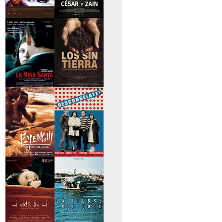
>Caravan
>César y Zain
>La niña santa
>Los sin tierra
>Eyengui, El Dios
>Descongélate
del sueño