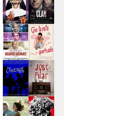
>Entre tinieblas
>El Clan
>Relatos Salvajes
>Con la pata
quebrada
>The Labèque Way
>José y Pilar