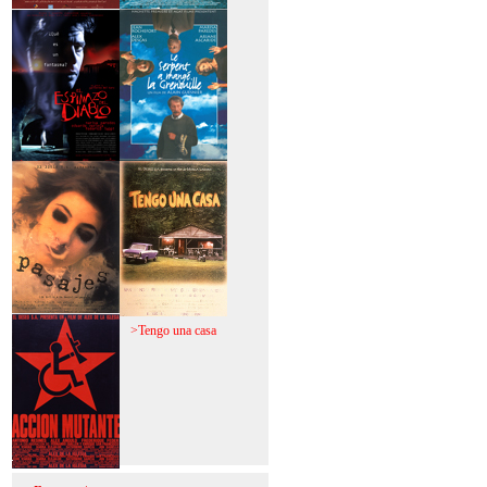
>Mi vida sin mi
>La fiebre del loco
>El espinazo del
>A trabajar!
diablo
>Pasajes
>Tengo una casa
>Acción mutante