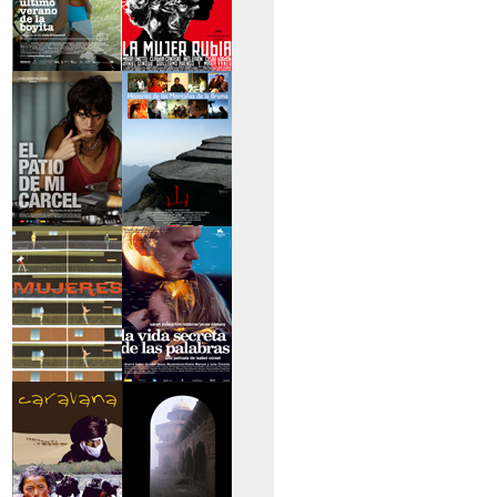
>El último verano de
>La mujer rubia
la boyita
>El patio de mi
>Historias de las
cárcel
montañas
>Serie mujeres
>La vida secreta de
las palabras