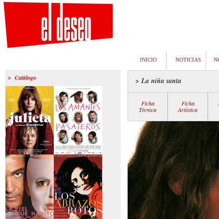
INICIO
NOTICIAS
N
> Catálogo
> La niña santa
Ficha
Ficha
Técnica
Artística
>Julieta
>Los amantes
pasajeros