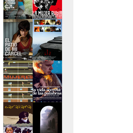
>El último verano de
>La mujer rubia
la boyita
>El patio de mi
>Historias de las
cárcel
montañas
>Serie mujeres
>La vida secreta de
las palabras