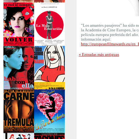
>La piel que habito
>Los abrazos rotos
“Los amantes pasajeros” ha sido n
la Academia de Cine Europeo, la ca
película europea preferida del año.
información aquí:
http://europeanfilmawards.eu/en
>Volver
>La mala educación
« Entradas más antiguas
>Hable con ella
>Todo sobre mi
madre
>Carne trémula
>La flor de mi