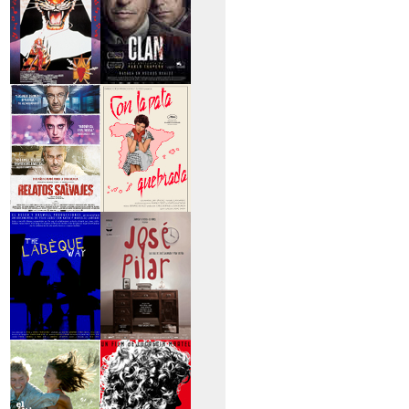
>Entre tinieblas
>El Clan
>Relatos Salvajes
>Con la pata
quebrada
>The Labèque Way
>José y Pilar