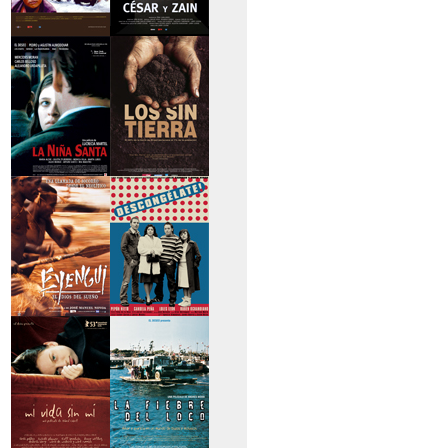
>Caravan
>César y Zain
>La niña santa
>Los sin tierra
>Eyengui, El Dios
>Descongélate
del sueño