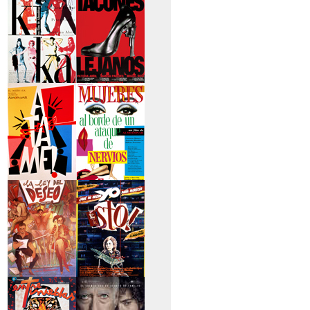
secreto
>Kika
>Tacones lejanos
>Átame
>Mujeres al borde
de un...
>La ley del deseo
>Qué he hecho yo
para...