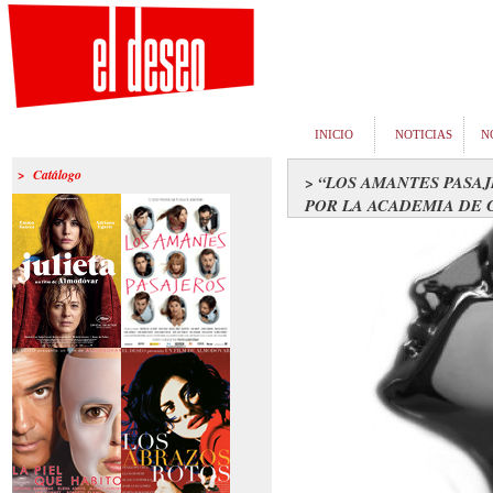
INICIO
NOTICIAS
N
> Catálogo
> “LOS AMANTES PASA
POR LA ACADEMIA DE 
>Julieta
>Los amantes
pasajeros