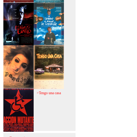
>Mi vida sin mi
>La fiebre del loco
>El espinazo del
>A trabajar!
diablo
>Pasajes
>Tengo una casa
>Acción mutante