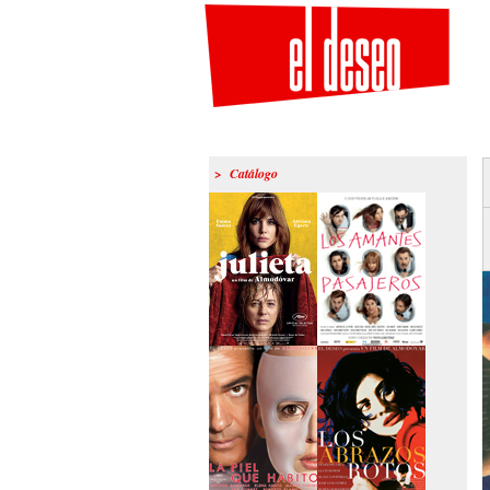
> Catálogo
>Julieta
>Los amantes
pasajeros