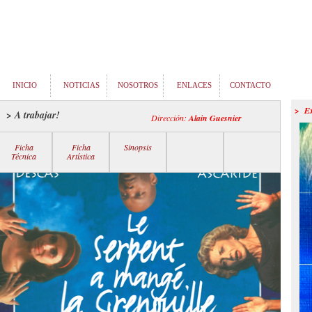
INICIO
NOTICIAS
NOSOTROS
ENLACES
CONTACTO
> E
> A trabajar!
Dirección:
Alain Guesnier
Ficha
Ficha
Sinopsis
Técnica
Artística