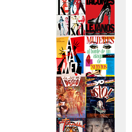
secreto
>Kika
>Tacones lejanos
>Átame
>Mujeres al borde
de un...
>La ley del deseo
>Qué he hecho yo
para...