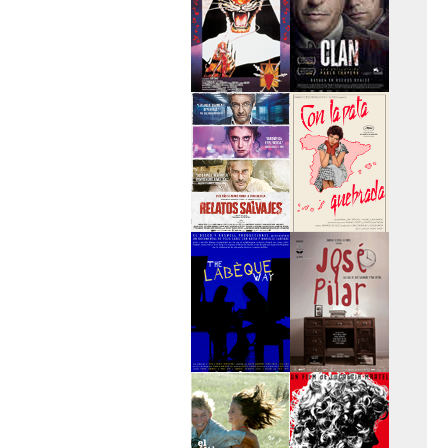
>Entre tinieblas
>El Clan
>Relatos Salvajes
>Con la pata
quebrada
>The Labèque Way
>José y Pilar