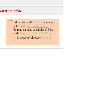
guenos en Twitter
Primer teaser de
#Julieta
, la nueva
película de
#PedroAlmodóvar
.
Estreno en salas españolas el 8 de
abril.
https://t.co/C1QXFDRP3g
— el deseo (@eldeseo)
enero 12,
2016