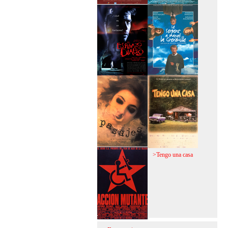
>Mi vida sin mi
>La fiebre del loco
>El espinazo del
>A trabajar!
diablo
>Pasajes
>Tengo una casa
>Acción mutante