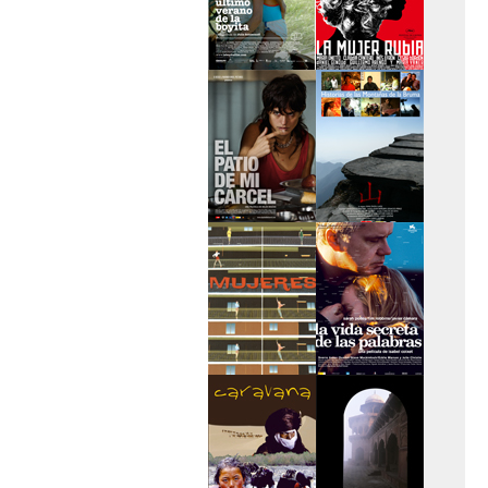
>El último verano de
>La mujer rubia
la boyita
>El patio de mi
>Historias de las
cárcel
montañas
>Serie mujeres
>La vida secreta de
las palabras