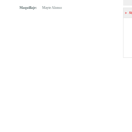
Maquillaje:
Mayte Alonso
> Sí