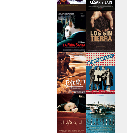
>Caravan
>César y Zain
>La niña santa
>Los sin tierra
>Eyengui, El Dios
>Descongélate
del sueño