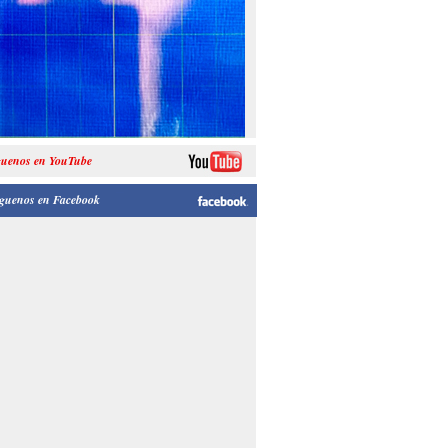
guenos en YouTube
guenos en Facebook