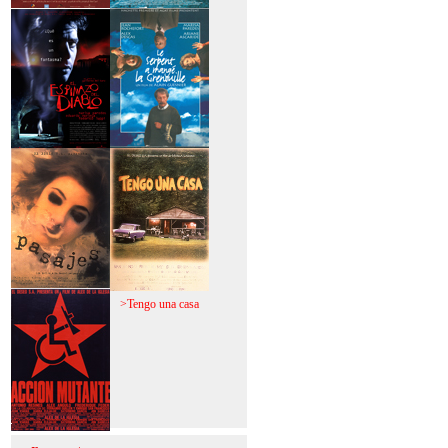
>Mi vida sin mi
>La fiebre del loco
>El espinazo del
>A trabajar!
diablo
>Pasajes
>Tengo una casa
>Acción mutante