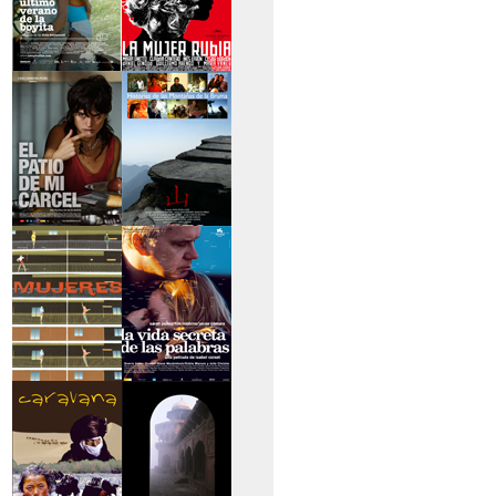
>El último verano de
>La mujer rubia
la boyita
>El patio de mi
>Historias de las
cárcel
montañas
>Serie mujeres
>La vida secreta de
las palabras