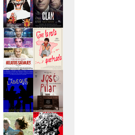
>Entre tinieblas
>El Clan
>Relatos Salvajes
>Con la pata
quebrada
>The Labèque Way
>José y Pilar