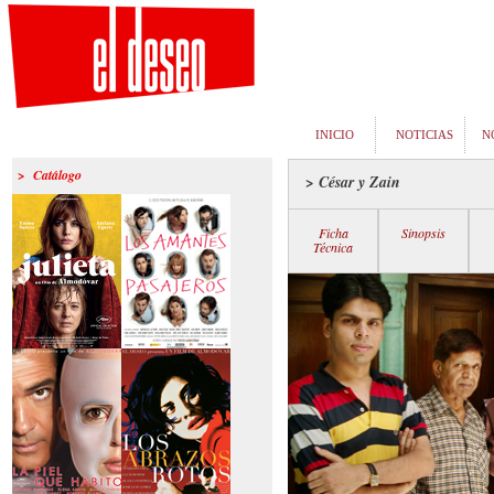
INICIO
NOTICIAS
N
> Catálogo
> César y Zain
Ficha
Sinopsis
Técnica
>Julieta
>Los amantes
pasajeros