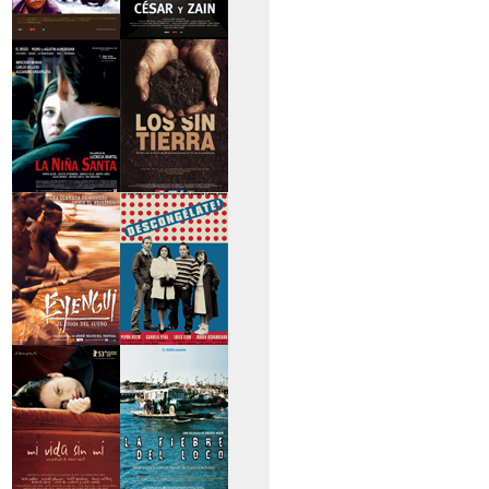
>Caravan
>César y Zain
>La niña santa
>Los sin tierra
>Eyengui, El Dios
>Descongélate
del sueño