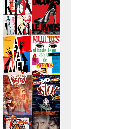
secreto
>Kika
>Tacones lejanos
>Átame
>Mujeres al borde
de un...
>La ley del deseo
>Qué he hecho yo
para...