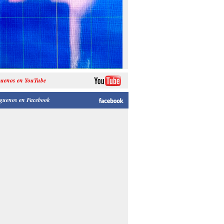
guenos en YouTube
guenos en Facebook