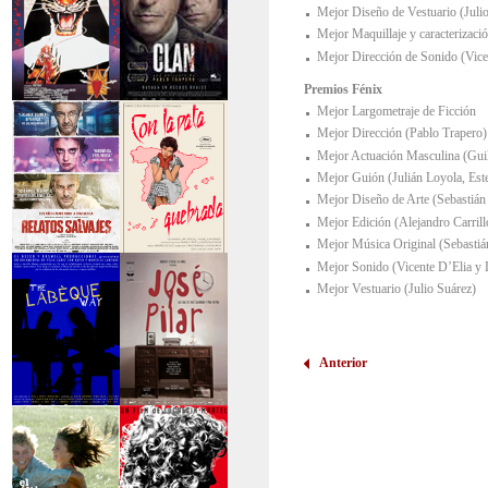
Mejor Diseño de Vestuario (Juli
Mejor Maquillaje y caracterizació
Mejor Dirección de Sonido (Vice
Premios Fénix
Mejor Largometraje de Ficción
>Entre tinieblas
>El Clan
Mejor Dirección (Pablo Trapero)
Mejor Actuación Masculina (Guil
Mejor Guión (Julián Loyola, Est
Mejor Diseño de Arte (Sebastiá
Mejor Edición (Alejandro Carril
Mejor Música Original (Sebastiá
Mejor Sonido (Vicente D’Elia y 
>Relatos Salvajes
>Con la pata
quebrada
Mejor Vestuario (Julio Suárez)
Anterior
>The Labèque Way
>José y Pilar