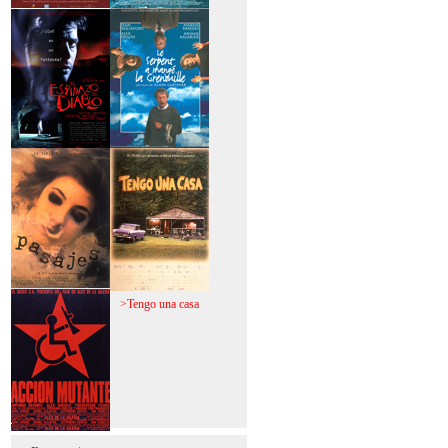
>Mi vida sin mi
>La fiebre del loco
>El espinazo del
>A trabajar!
diablo
>Pasajes
>Tengo una casa
>Acción mutante