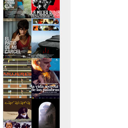
>El último verano de
>La mujer rubia
la boyita
>El patio de mi
>Historias de las
cárcel
montañas
>Serie mujeres
>La vida secreta de
las palabras