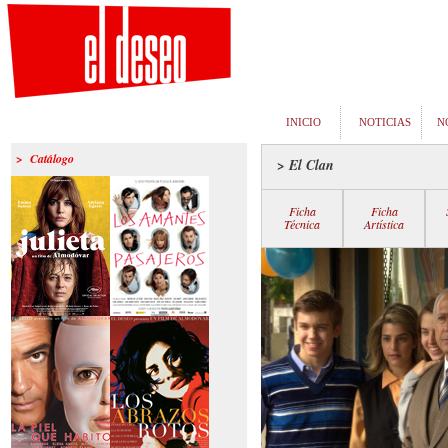
INICIO
NOTICIAS
N
> Catálogo
> El Clan
Ficha
Ficha
Técnica
Artística
>Julieta
>Los amantes
pasajeros