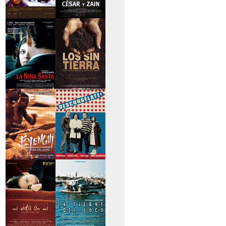
>Caravan
>César y Zain
>La niña santa
>Los sin tierra
>Eyengui, El Dios
>Descongélate
del sueño