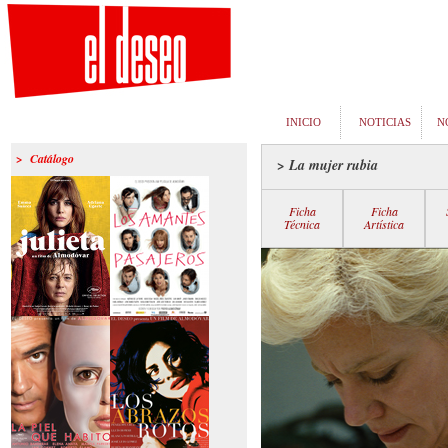
INICIO
NOTICIAS
N
> Catálogo
> La mujer rubia
Ficha
Ficha
Técnica
Artística
>Julieta
>Los amantes
pasajeros