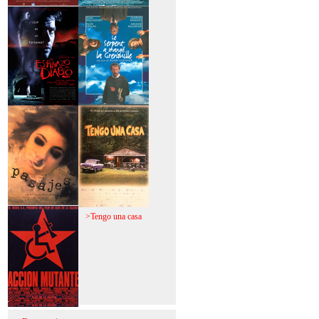
>Mi vida sin mi
>La fiebre del loco
>El espinazo del
>A trabajar!
diablo
>Pasajes
>Tengo una casa
>Acción mutante