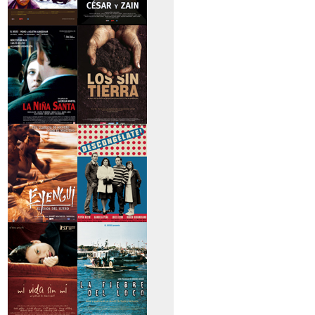
>Caravan
>César y Zain
>La niña santa
>Los sin tierra
>Eyengui, El Dios
>Descongélate
del sueño