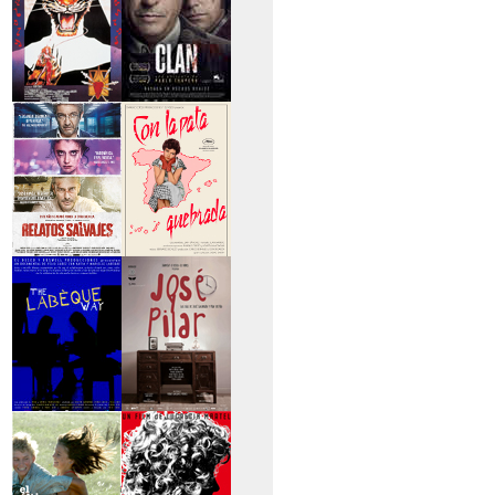
>Entre tinieblas
>El Clan
>Relatos Salvajes
>Con la pata
quebrada
>The Labèque Way
>José y Pilar