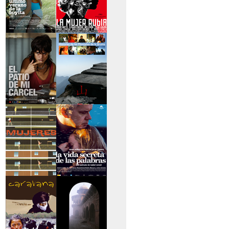
>El último verano de
>La mujer rubia
la boyita
>El patio de mi
>Historias de las
cárcel
montañas
>Serie mujeres
>La vida secreta de
las palabras