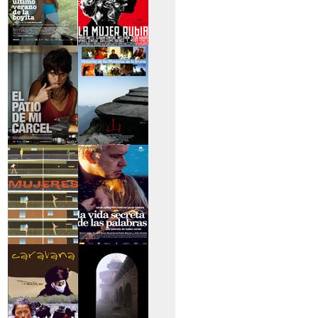
>El último verano de
>La mujer rubia
la boyita
>El patio de mi
>Historias de las
cárcel
montañas
>Serie mujeres
>La vida secreta de
las palabras