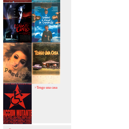
>Mi vida sin mi
>La fiebre del loco
>El espinazo del
>A trabajar!
diablo
>Pasajes
>Tengo una casa
>Acción mutante