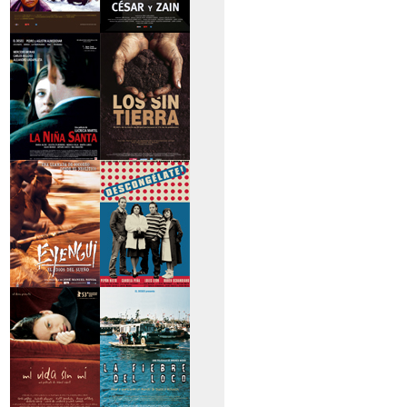
>Caravan
>César y Zain
>La niña santa
>Los sin tierra
>Eyengui, El Dios
>Descongélate
del sueño