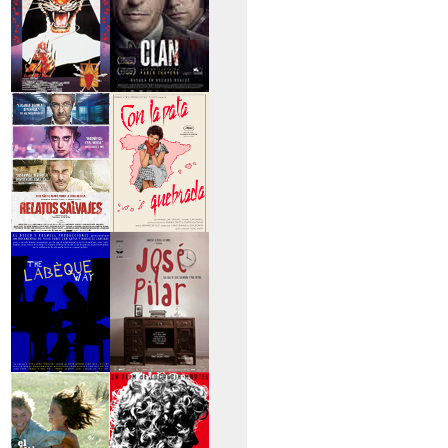
>Entre tinieblas
>El Clan
>Relatos Salvajes
>Con la pata
quebrada
>The Labèque Way
>José y Pilar