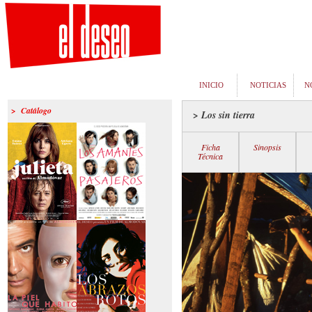
INICIO
NOTICIAS
N
> Catálogo
> Los sin tierra
Ficha
Sinopsis
Técnica
>Julieta
>Los amantes
pasajeros