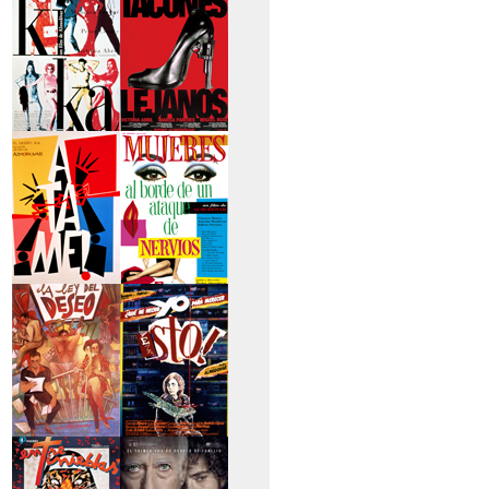
todavía no ha tenido una verdadera 
secreto
Esta lucha por la tierra ha generado
Pero el MST sigue creciendo y org
>Kika
>Tacones lejanos
>Átame
>Mujeres al borde
de un...
>La ley del deseo
>Qué he hecho yo
para...