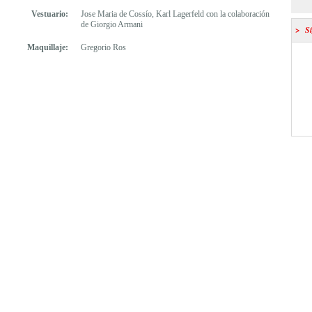
Siguiente
a alguien. Pero Rebeca continúa acusándose ante el Juez, el cual no le queda
Siguiente
Vestuario:
Jose Maria de Cossío, Karl Lagerfeld con la colaboración
otra opción que enviarla a la cárcel, mientras continúa su investigación. A
de Giorgio Armani
> Sí
Rebeca no deja de extrañarle el interés del Juez por defenderla.
Anterior
Siguiente
Maquillaje:
Gregorio Ros