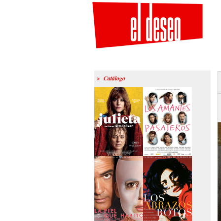
> Catálogo
>Julieta
>Los amantes
pasajeros