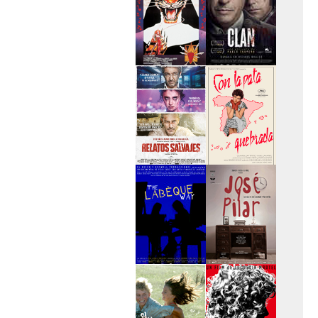
>Entre tinieblas
>El Clan
>Relatos Salvajes
>Con la pata
quebrada
>The Labèque Way
>José y Pilar