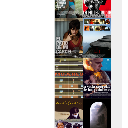
>El último verano de
>La mujer rubia
la boyita
>El patio de mi
>Historias de las
cárcel
montañas
>Serie mujeres
>La vida secreta de
las palabras