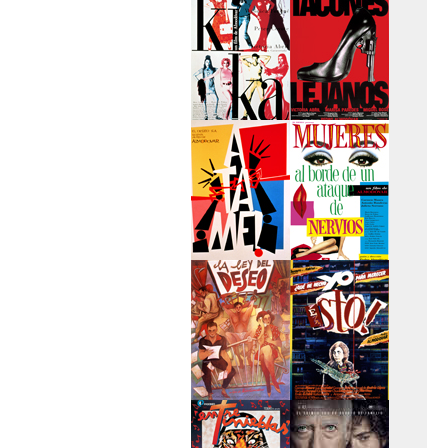
secreto
>Kika
>Tacones lejanos
>Átame
>Mujeres al borde
de un...
>La ley del deseo
>Qué he hecho yo
para...