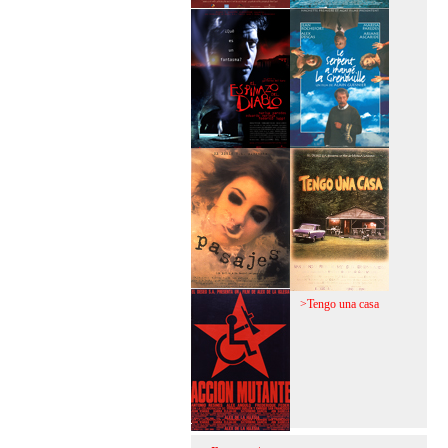
>Mi vida sin mi
>La fiebre del loco
>El espinazo del
>A trabajar!
diablo
>Pasajes
>Tengo una casa
>Acción mutante