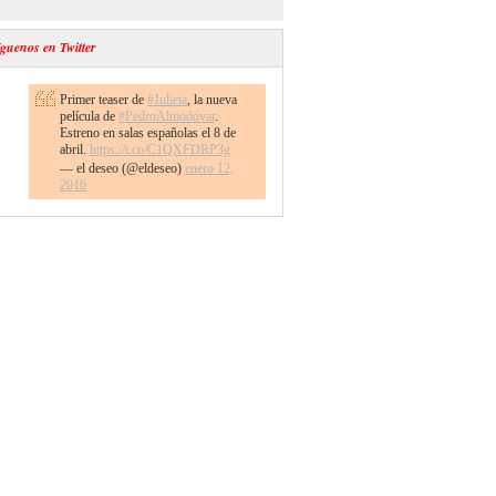
guenos en Twitter
Primer teaser de
#Julieta
, la nueva
película de
#PedroAlmodóvar
.
Estreno en salas españolas el 8 de
abril.
https://t.co/C1QXFDRP3g
— el deseo (@eldeseo)
enero 12,
2016