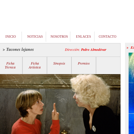
INICIO
NOTICIAS
NOSOTROS
ENLACES
CONTACTO
> E
> Tacones lejanos
Dirección:
Pedro Almodóvar
Ficha
Ficha
Sinopsis
Premios
Técnica
Artística