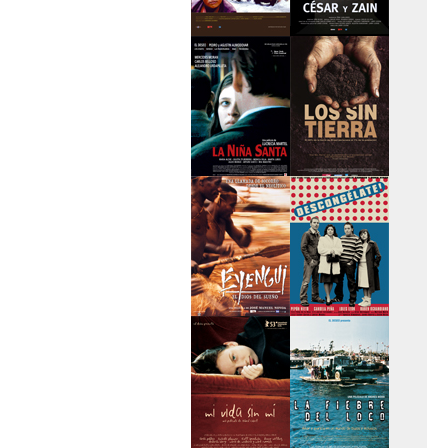
>Caravan
>César y Zain
>La niña santa
>Los sin tierra
>Eyengui, El Dios
>Descongélate
del sueño