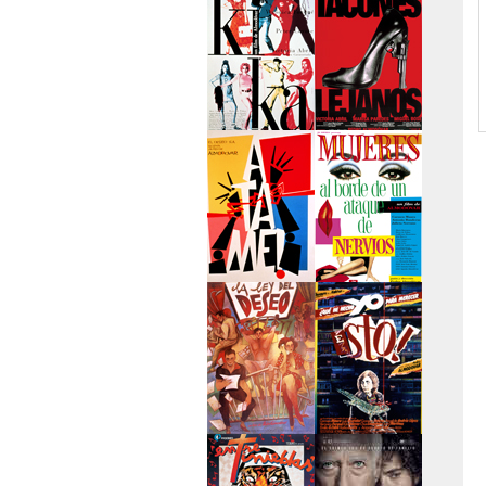
secreto
>Kika
>Tacones lejanos
>Átame
>Mujeres al borde
de un...
>La ley del deseo
>Qué he hecho yo
para...