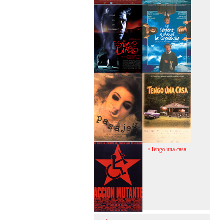
>Mi vida sin mi
>La fiebre del loco
>El espinazo del
>A trabajar!
diablo
>Pasajes
>Tengo una casa
>Acción mutante