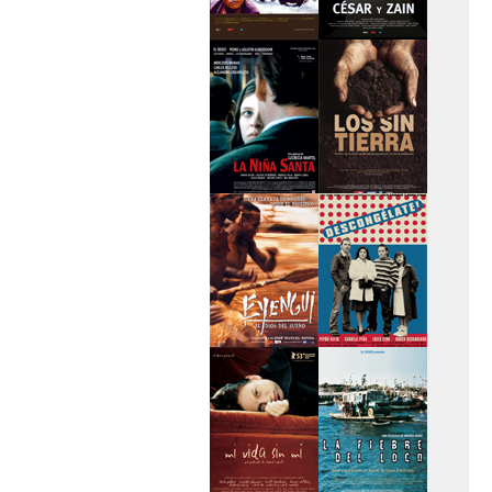
>Caravan
>César y Zain
>La niña santa
>Los sin tierra
>Eyengui, El Dios
>Descongélate
del sueño