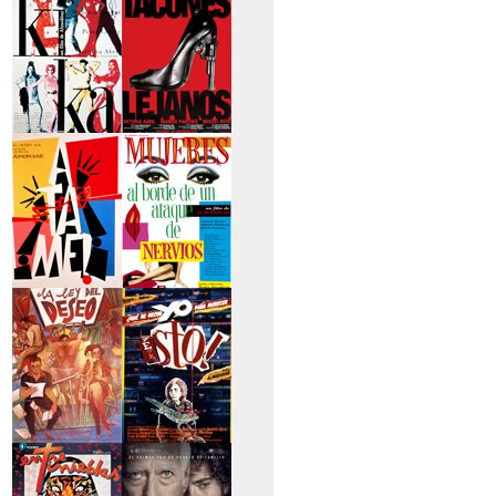
secreto
>Kika
>Tacones lejanos
>Átame
>Mujeres al borde
de un...
>La ley del deseo
>Qué he hecho yo
para...