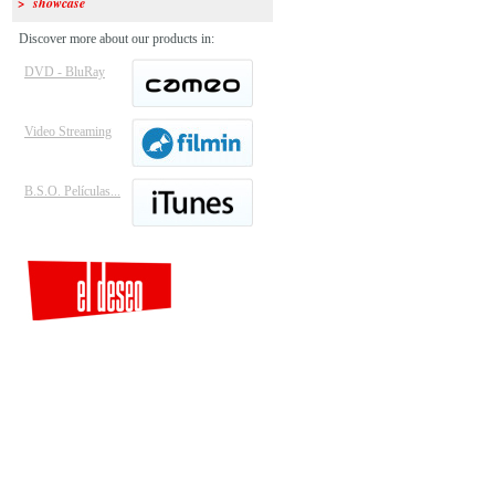
> showcase
Discover more about our products in:
DVD - BluRay
Video Streaming
B.S.O. Películas...