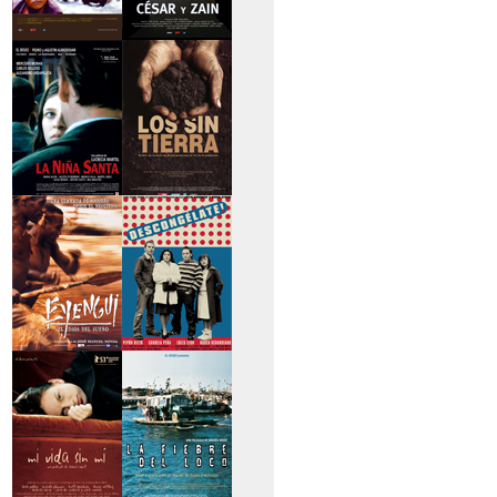
>Caravan
>César y Zain
>La niña santa
>Los sin tierra
>Eyengui, El Dios
>Descongélate
del sueño