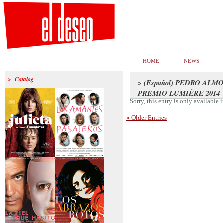
HOME
NEWS
> Catalog
> (Español) PEDRO ALM
PREMIO LUMIÈRE 2014
Sorry, this entry is only available 
« Older Entries
>Julieta
>Los amantes
pasajeros