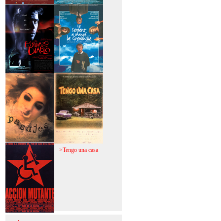
>Mi vida sin mi
>La fiebre del loco
>El espinazo del
>A trabajar!
diablo
>Pasajes
>Tengo una casa
>Acción mutante