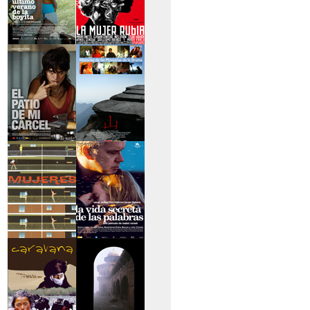
>El último verano de
>La mujer rubia
la boyita
>El patio de mi
>Historias de las
cárcel
montañas
>Serie mujeres
>La vida secreta de
las palabras