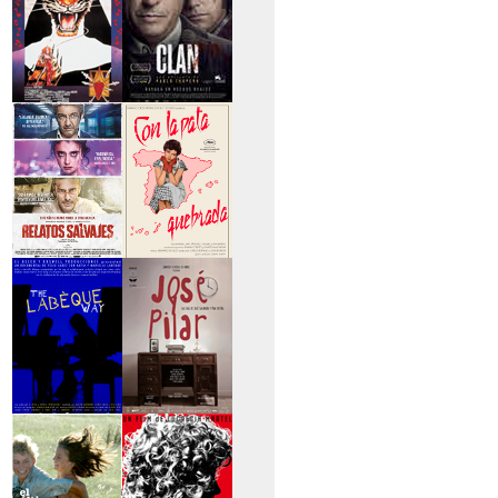
>Entre tinieblas
>El Clan
>Relatos Salvajes
>Con la pata
quebrada
>The Labèque Way
>José y Pilar