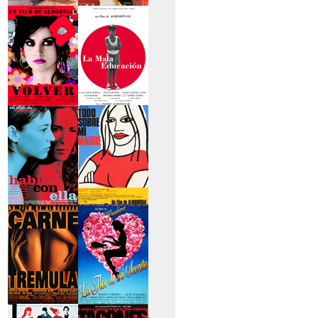
>La piel que habito
>Los abrazos rotos
>Volver
>La mala educación
>Hable con ella
>Todo sobre mi
madre
>Carne trémula
>La flor de mi