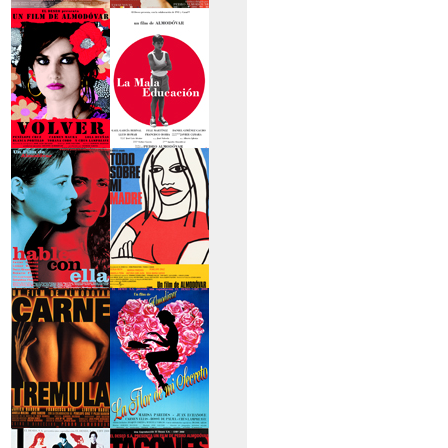
>La piel que habito
>Los abrazos rotos
>Volver
>La mala educación
>Hable con ella
>Todo sobre mi
madre
>Carne trémula
>La flor de mi