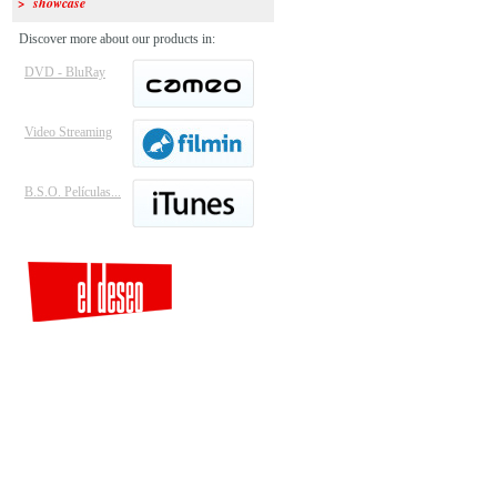
> showcase
Discover more about our products in:
DVD - BluRay
Video Streaming
B.S.O. Películas...