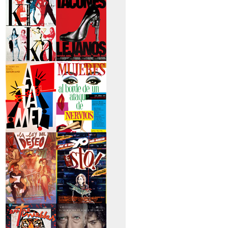
secreto
>Kika
>Tacones lejanos
>Átame
>Mujeres al borde
de un...
>La ley del deseo
>Qué he hecho yo
para...