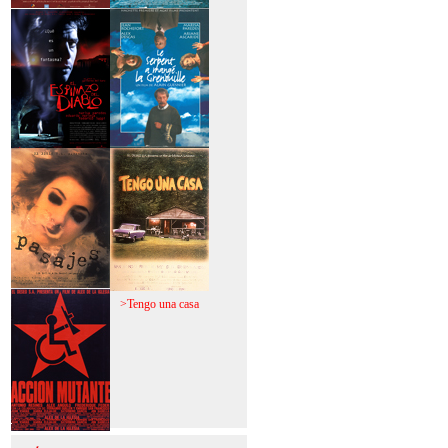
>Mi vida sin mi
>La fiebre del loco
>El espinazo del
>A trabajar!
diablo
>Pasajes
>Tengo una casa
>Acción mutante