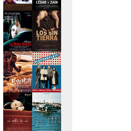
>Caravan
>César y Zain
>La niña santa
>Los sin tierra
>Eyengui, El Dios
>Descongélate
del sueño