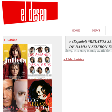
HOME
NEWS
> Catalog
> (Español) “RELATOS S
DE DAMIÁN SZIFRÓN E
Sorry, this entry is only available 
« Older Entries
>Julieta
>Los amantes
pasajeros