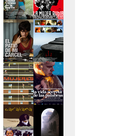
>El último verano de
>La mujer rubia
la boyita
>El patio de mi
>Historias de las
cárcel
montañas
>Serie mujeres
>La vida secreta de
las palabras