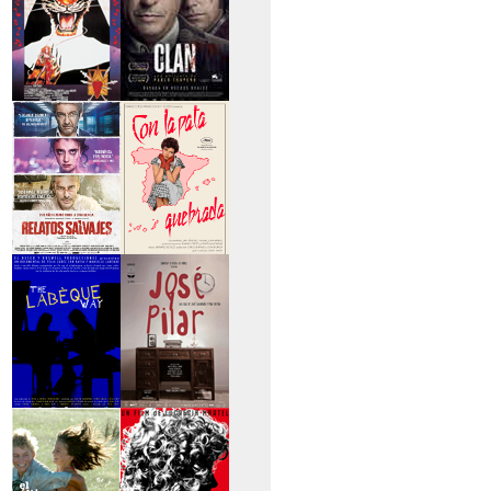
>Entre tinieblas
>El Clan
>Relatos Salvajes
>Con la pata
quebrada
>The Labèque Way
>José y Pilar