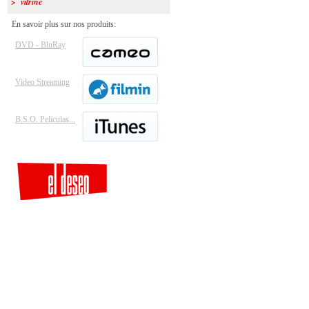
> vitrine
En savoir plus sur nos produits:
DVD - BluRay
Video Streaming
B.S.O. Películas...