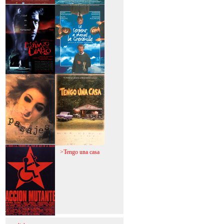
>Mi vida sin mi
>La fiebre del loco
>El espinazo del
>A trabajar!
diablo
>Pasajes
>Tengo una casa
>Acción mutante