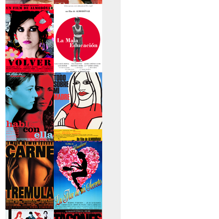
>La piel que habito
>Los abrazos rotos
>Volver
>La mala educación
>Hable con ella
>Todo sobre mi
madre
>Carne trémula
>La flor de mi