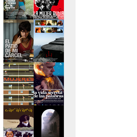
>El último verano de
>La mujer rubia
la boyita
>El patio de mi
>Historias de las
cárcel
montañas
>Serie mujeres
>La vida secreta de
las palabras