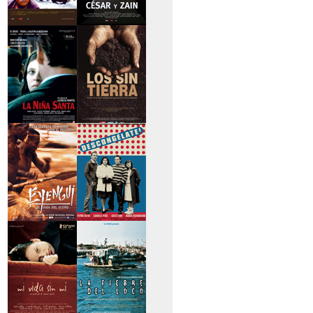
>Caravan
>César y Zain
>La niña santa
>Los sin tierra
>Eyengui, El Dios
>Descongélate
del sueño