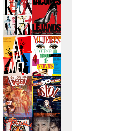
secreto
>Kika
>Tacones lejanos
>Átame
>Mujeres al borde
de un...
>La ley del deseo
>Qué he hecho yo
para...