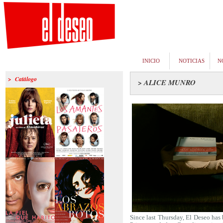
INICIO
NOTICIAS
N
> Catálogo
> ALICE MUNRO
>Julieta
>Los amantes
pasajeros
Since last Thursday, El Deseo has