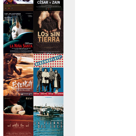
>Caravan
>César y Zain
>La niña santa
>Los sin tierra
>Eyengui, El Dios
>Descongélate
del sueño