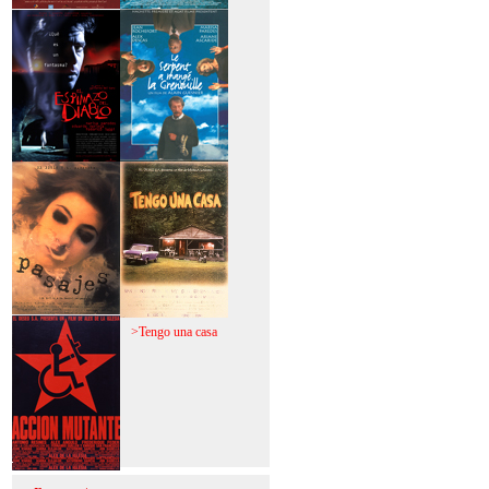
>Mi vida sin mi
>La fiebre del loco
>El espinazo del
>A trabajar!
diablo
>Pasajes
>Tengo una casa
>Acción mutante