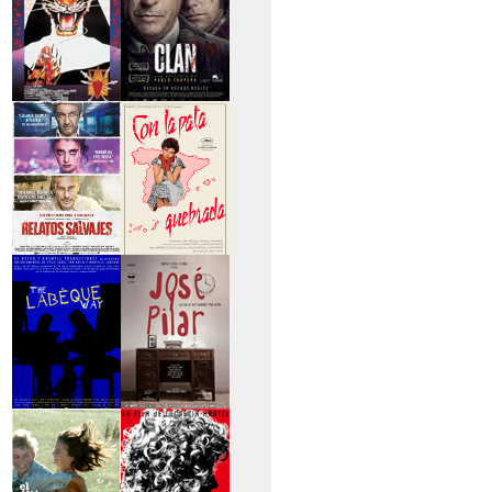
>Entre tinieblas
>El Clan
>Relatos Salvajes
>Con la pata
quebrada
>The Labèque Way
>José y Pilar