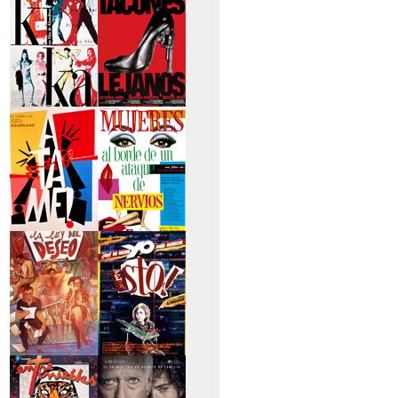
secreto
>Kika
>Tacones lejanos
>Átame
>Mujeres al borde
de un...
>La ley del deseo
>Qué he hecho yo
para...