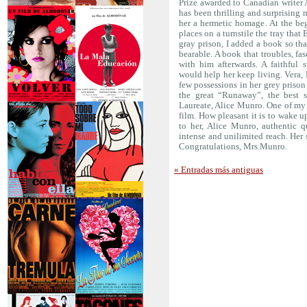
Prize awarded to Canadian writer 
has been thrilling and surprising m
>La piel que habito
>Los abrazos rotos
her a hermetic homage. At the be
places on a turnstile the tray that
gray prison, I added a book so th
bearable. A book that troubles, fas
with him afterwards. A faithful 
would help her keep living. Vera, 
few possessions in her grey prison 
the great “Runaway”, the best 
Laureate, Alice Munro. One of my d
>Volver
>La mala educación
film. How pleasant it is to wake 
to her, Alice Munro, authentic q
intense and unilimited reach. Her s
Congratulations, Mrs.Munro.
« Entradas más antiguas
>Hable con ella
>Todo sobre mi
madre
>Carne trémula
>La flor de mi