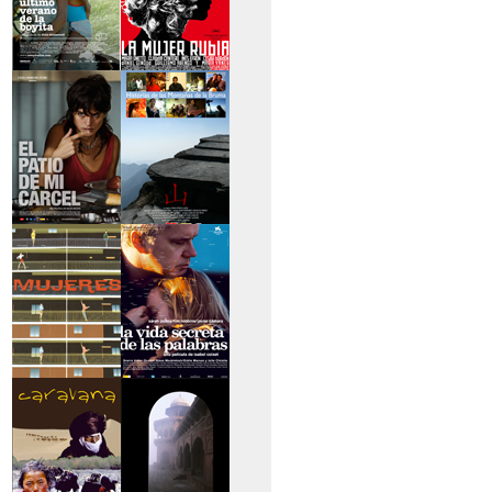
>El último verano de
>La mujer rubia
la boyita
>El patio de mi
>Historias de las
cárcel
montañas
>Serie mujeres
>La vida secreta de
las palabras