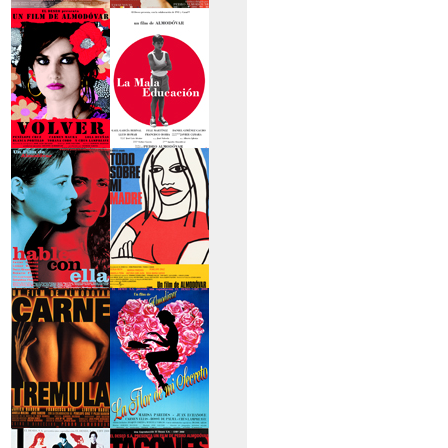
>La piel que habito
>Los abrazos rotos
>Volver
>La mala educación
>Hable con ella
>Todo sobre mi
madre
>Carne trémula
>La flor de mi