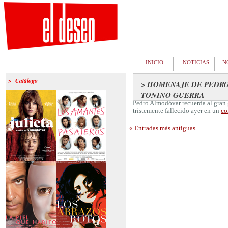
INICIO
NOTICIAS
N
> Catálogo
> HOMENAJE DE PEDR
TONINO GUERRA
Pedro Almodóvar recuerda al gran 
tristemente fallecido ayer en un
co
« Entradas más antiguas
>Julieta
>Los amantes
pasajeros