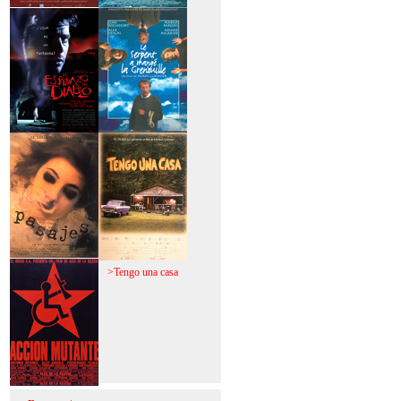
>Mi vida sin mi
>La fiebre del loco
>El espinazo del
>A trabajar!
diablo
>Pasajes
>Tengo una casa
>Acción mutante