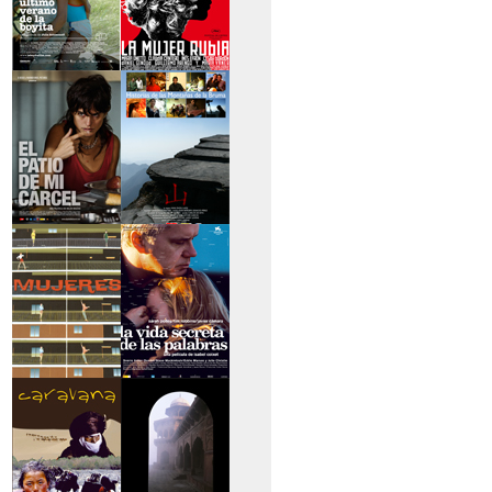
>El último verano de
>La mujer rubia
la boyita
>El patio de mi
>Historias de las
cárcel
montañas
>Serie mujeres
>La vida secreta de
las palabras