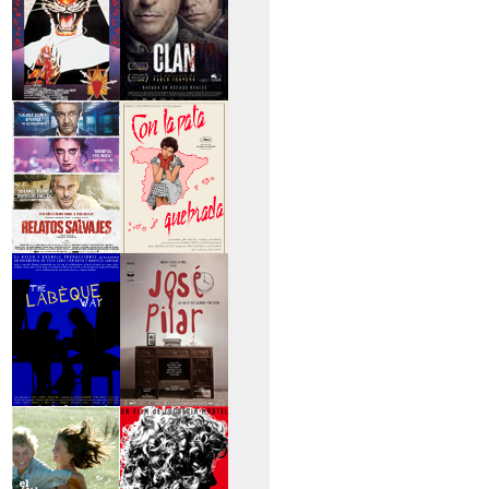
>Entre tinieblas
>El Clan
>Relatos Salvajes
>Con la pata
quebrada
>The Labèque Way
>José y Pilar