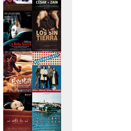
>Caravan
>César y Zain
>La niña santa
>Los sin tierra
>Eyengui, El Dios
>Descongélate
del sueño