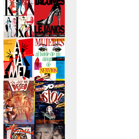
secreto
>Kika
>Tacones lejanos
>Átame
>Mujeres al borde
de un...
>La ley del deseo
>Qué he hecho yo
para...